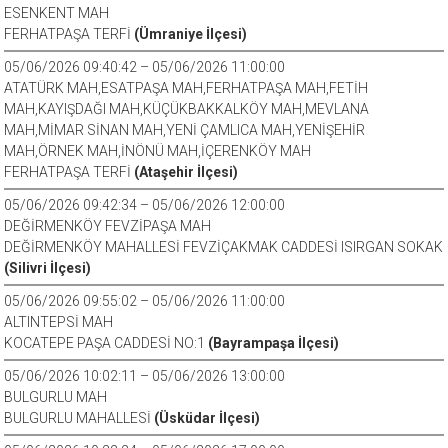
ESENKENT MAH
FERHATPAŞA TERFİ
(Ümraniye İlçesi)
05/06/2026 09:40:42 – 05/06/2026 11:00:00
ATATÜRK MAH,ESATPAŞA MAH,FERHATPAŞA MAH,FETİH
MAH,KAYIŞDAĞI MAH,KÜÇÜKBAKKALKÖY MAH,MEVLANA
MAH,MİMAR SİNAN MAH,YENİ ÇAMLICA MAH,YENİŞEHİR
MAH,ÖRNEK MAH,İNÖNÜ MAH,İÇERENKÖY MAH
FERHATPAŞA TERFİ
(Ataşehir İlçesi)
05/06/2026 09:42:34 – 05/06/2026 12:00:00
DEĞİRMENKÖY FEVZİPAŞA MAH
DEĞİRMENKÖY MAHALLESİ FEVZİÇAKMAK CADDESİ ISIRGAN SOKAK
(Silivri İlçesi)
05/06/2026 09:55:02 – 05/06/2026 11:00:00
ALTINTEPSİ MAH
KOCATEPE PAŞA CADDESİ NO:1
(Bayrampaşa İlçesi)
05/06/2026 10:02:11 – 05/06/2026 13:00:00
BULGURLU MAH
BULGURLU MAHALLESİ
(Üsküdar İlçesi)