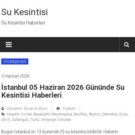
İçeriğe
geç
Su Kesintisi
Su Kesintisi Haberleri
Uncategorized
5 Haziran 2026
İstanbul 05 Haziran 2026 Gününde Su
Kesintisi Haberleri
Gönderen: Burak Ali Bulut
0 yorum
Ataşehir
,
Avcılar
,
Başakşehir
,
Bayrampaşa
,
Beşiktaş
,
Beykoz
,
Çekmeköy
,
Eyüp
,
Silivri
,
Sultangazi
,
Tuzla
,
Ümraniye
,
Üsküdar
Bugün İstanbul’un 13 ilçesinde 25 su kesintisi bildirildi. Haberin