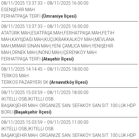
08/11/2025 13:37:33 – 08/11/2025 16:00:00
ESENŞEHİR MAH
FERHATPAŞA TERFİ
(Ümraniye İlçesi)
08/11/2025 13:37:33 – 08/11/2025 16:00:00
ATATÜRK MAH,ESATPAŞA MAH,FERHATPAŞA MAH,FETİH
MAH,KAYIŞDAĞI MAH,KÜÇÜKBAKKALKÖY MAH,MEVLANA
MAH,MİMAR SİNAN MAH,YENİ ÇAMLICA MAH,YENİŞEHİR
MAH,ÖRNEK MAH,İNÖNÜ MAH,İÇERENKÖY MAH
FERHATPAŞA TERFİ
(Ataşehir İlçesi)
08/11/2025 14:14:45 – 08/11/2025 18:00:00
TERKOS MAH.
TERKOS PAZARYERİ SK
(Arnavutköy İlçesi)
08/11/2025 15:03:59 – 08/11/2025 18:00:00
İKİTELLİ OSB,İKİTELLİ OSB
BAŞAKŞEHİR MAH. ORGANİZE SAN. SEFAKÖY SAN.SİT. 100 LÜK HDP
BORU
(Başakşehir İlçesi)
08/11/2025 15:03:59 – 09/11/2025 11:00:00
İKİTELLİ OSB,İKİTELLİ OSB
BAŞAKŞEHİR MAH. ORGANİZE SAN. SEFAKÖY SAN.SİT. 100 LÜK HDP