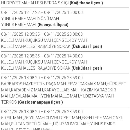
HÜRRİYET MAHALLESİ BERRA SK İÇİ
(Kağıthane İlçesi)
08/11/2025 12:17:22 – 08/11/2025 15:00:00
YUNUS EMRE MAH,İNÖNÜ MAH
YUNUS EMRE MAH.
(Esenyurt İlçesi)
08/11/2025 12:35:35 – 08/11/2025 20:00:00
KULELİ MAH,KÜÇÜKSU MAH,ÇENGELKÖY MAH
KULELİ MAHALLESİ RAŞADİYE SOKAK
(Üsküdar İlçesi)
08/11/2025 12:35:35 – 08/11/2025 14:30:00
KULELİ MAH,KÜÇÜKSU MAH,ÇENGELKÖY MAH
KULELİ MAHALLESİ RAŞADİYE SOKAK
(Üsküdar İlçesi)
08/11/2025 13:08:20 – 08/11/2025 23:59:00
BARBAROS HAYRETTİN PAŞA MAH.,FEVZİ ÇAKMAK MAH,HÜRRİYET
MAH,KARADENİZ MAH,KARAYOLLARI MAH.,KAZIM KARABEKİR
MAH.,MEVLANA MAH,YENİ MAHALLE MAH,YILDIZTABYA MAH
TERKOS
(Gaziosmanpaşa İlçesi)
08/11/2025 13:08:20 – 08/11/2025 23:59:00
50.YIL MAH.,75.YIL MAH,CUMHURİYET MAH,ESENTEPE MAH,GAZİ
MAH,SULTANÇİFTLİĞİ MAH.,UĞUR MUMCU MAH,YUNUS EMRE