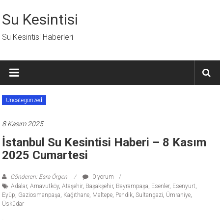
İçeriğe
geç
Su Kesintisi
Su Kesintisi Haberleri
Uncategorized
8 Kasım 2025
İstanbul Su Kesintisi Haberi – 8 Kasım
2025 Cumartesi
Gönderen: Esra Örgen
0 yorum
Adalar
,
Arnavutköy
,
Ataşehir
,
Başakşehir
,
Bayrampaşa
,
Esenler
,
Esenyurt
,
Eyüp
,
Gaziosmanpaşa
,
Kağıthane
,
Maltepe
,
Pendik
,
Sultangazi
,
Ümraniye
,
Üsküdar