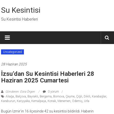
İçeriğe
geç
Su Kesintisi
Su Kesintisi Haberleri
Uncategorized
28 Haziran 2025
İzsu’dan Su Kesintisi Haberleri 28
Haziran 2025 Cumartesi
Gönderen: Esra Örgen
0 yorum
Aliağa
,
Balçova
,
Bayraklı
,
Bergama
,
Bornova
,
Çeşme
,
Çiğli
,
Dikili
,
Karabağlar
,
Karaburun
,
Karşıyaka
,
Kemalpaşa
,
Konak
,
Menemen
,
Ödemiş
,
Urla
Bugün İzmir’in 16 ilçesinde 42 su kesintisi bildirildi. Haberin