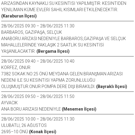
ARIZASINDAN KAYNAKLI SU KESİNTİSİ YAPILMIŞTIR. KESİNTİDEN
YENİLİMAN KÜME EVLERİ SAHİL KISIMLARI ETKİLENECEKTİR.
(Karaburun İlçesi)
28/06/2025 09:30 – 28/06/2025 11:30
BARBAROS, GAZİPAŞA, SELÇUK
ANABORU ARIZASI NEDENİYLE BARBAROS,GAZİPAŞA VE SELÇUK
MAHALLELERİNDE YAKLAŞIK 2 SAATLİK SU KESİNTİSİ
YAŞANILACAKTIR.
(Bergama İlçesi)
28/06/2025 09:40 – 28/06/2025 10:40
KÖRFEZ, ONUR
7382 SOKAK NO:25 ÖNÜ MEYDANA GELEN BRANŞMAN ARIZASI
NEDENİ İLE SU KESİNTİSİ YAPMA ZORUNLULUĞU
OLUŞMUŞTUR.ONUR POMPA DERE DIŞI BIRAKILDI.
(Bayraklı İlçesi)
28/06/2025 09:50 – 28/06/2025 11:50
AYVACIK
ANA BORU ARIZASI NEDENİYLE
(Menemen İlçesi)
28/06/2025 10:00 – 28/06/2025 11:30
ULUBATLI, 26 AĞUSTOS
2695–10 ÖNÜ
(Konak İlçesi)