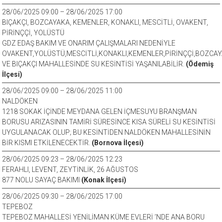
28/06/2025 09:00 – 28/06/2025 17:00
BIÇAKÇI, BOZCAYAKA, KEMENLER, KONAKLI, MESCİTLİ, OVAKENT,
PİRİNÇÇİ, YOLÜSTÜ
GDZ EDAŞ BAKIM VE ONARIM ÇALIŞMALARI NEDENİYLE
OVAKENT,YOLÜSTÜ,MESCİTLİ,KONAKLI,KEMENLER,PİRİNÇÇİ,BOZCA
VE BIÇAKÇI MAHALLESİNDE SU KESİNTİSİ YAŞANILABİLİR.
(Ödemiş
İlçesi)
28/06/2025 09:00 – 28/06/2025 11:00
NALDÖKEN
1218 SOKAK İÇİNDE MEYDANA GELEN İÇMESUYU BRANŞMAN
BORUSU ARIZASININ TAMİRİ SÜRESİNCE KISA SÜRELİ SU KESİNTİSİ
UYGULANACAK OLUP; BU KESİNTİDEN NALDÖKEN MAHALLESİNİN
BİR KISMI ETKİLENECEKTİR.
(Bornova İlçesi)
28/06/2025 09:23 – 28/06/2025 12:23
FERAHLI, LEVENT, ZEYTİNLİK, 26 AĞUSTOS
877 NOLU SAYAÇ BAKIMI
(Konak İlçesi)
28/06/2025 09:30 – 28/06/2025 17:00
TEPEBOZ
TEPEBOZ MAHALLESİ YENİLİMAN KÜME EVLERİ ’NDE ANA BORU