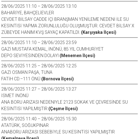
28/06/2025 11:10 – 28/06/2025 13:10
BAHARİYE, BAHÇELİEVLER
CEVDET BİLSAY CADDE İÇİ BRANŞMAN YENİLEME NEDENİ İLE SU
KESİNTİSİ YAPMA ZORUNLULUĞU OLUŞMUŞTUR. CEVDET BİLSAY X
ZÜBEYDE HANIM KVŞ SAYAÇ KAPATILDI.
(Karşıyaka İlçesi)
28/06/2025 11:10 – 28/06/2025 23:59
GAZİ MUSTAFA KEMAL, İNÖNÜ, 85.YIL CUMHURİYET
DEPO SEVİYESİNDEN DOLAYI
(Menemen İlçesi)
28/06/2025 11:25 – 28/06/2025 12:25
GAZİ OSMAN PAŞA, TUNA
FATİH CD.–111 ÖNÜ
(Bornova İlçesi)
28/06/2025 11:27 – 28/06/2025 13:27
İSMET İNÖNÜ
ANA BORU ARIZASI NEDENIYLE 2123 SOKAK VE ÇEVRESİNDE SU
KESİNTİSİ YAPILMIŞTIR
(Çeşme İlçesi)
28/06/2025 11:40 – 28/06/2025 15:30
ATATÜRK, SOĞUKPINAR
ANABORU ARIZASI SEBEBİYLE SU KESİNTİSİ YAPILMIŞTIR
(Kemalpaşa İlçesi)