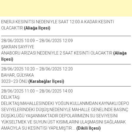
ENERJİ KESİNİTSİ NEDENİYLE SAAT 12:00 A KADAR KESİNTİ
OLACAKTIR
(Aliağa İlçesi)
28/06/2025 10:09 – 28/06/2025 12:09
ŞAKRAN SAYFİYE
ANABORU ARIZASI NEDENİYLE 2 SAAT KESİNTİ OLACAKTIR
(Aliağa
İlçesi)
28/06/2025 10:20 – 28/06/2025 12:20
BAHAR, GÜLYAKA
3023–23 ÖNÜ
(Karabağlar İlçesi)
28/06/2025 11:00 – 28/06/2025 14:00
DELİKTAŞ
DELİKTAŞ MAHALLESİNDEKİ YOĞUN KULLANIMDAN KAYNAKLI DEPO
SEVİYELERİNDEKİ DÜŞÜŞ NEDENİYLE MAHALLE GENELİNDE BASINÇ
DÜŞÜKLÜĞÜ YAŞANMAKTADIR DEPOLARIMIZIN SU SEVİYESİNİ
YÜKSELTMEK VE SUYUN ÜST KISIMLARINI ULAŞMASINI SAĞLAMAK
AMACIYLA SU KESİNTİSİ YAPILMIŞTIR….
(Dikili İlçesi)