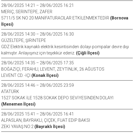
28/06/2025 14:21 – 28/06/2025 16:21
MERİÇ, SERİNTEPE, ZAFER
5711/5 SK NO 20 MANİFATURACILAR ETKİLENMEKTEDİR
(Bornova
İlçesi)
28/06/2025 14:30 – 28/06/2025 16:30
GÜZELTEPE, ŞİRİNTEPE
GDZ Elektrik kaynaklı elektrik kesintisinden dolayı pompalar devre dışı
kalmıştır. Anlayışınız için teşekkür ederiz.
(Çiğli İlçesi)
28/06/2025 14:35 – 28/06/2025 17:35
BOĞAZİÇİ, FERAHLI, LEVENT, ZEYTİNLİK, 26 AĞUSTOS
LEVENT CD. -İÇİ
(Konak İlçesi)
28/06/2025 14:46 – 28/06/2025 23:59
ATATÜRK
1527 SOKAK İLE 1528 SOKAK DEPO SEVİYESİNDEN DOLAYI
(Menemen İlçesi)
28/06/2025 15:41 – 28/06/2025 16:41
ALPASLAN, BAYRAKLI, ÇİÇEK, FUAT EDİP BAKSI
ZEKİ YAVAŞ NO:2
(Bayraklı İlçesi)