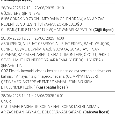
28/06/2025 12:10 – 28/06/2025 13:10
GÜZELTEPE, ŞİRİNTEPE
8156 SOKAK NO:73 ÖNÜ MEYDANA GELEN BRANŞMAN ARIZASI
NEDENİ İLE SU KESİNTİSİ YAPMA ZORUNLULUĞU
OLUŞMUŞTUR.8414 X 8417 KVŞ HAT VANASI KAPATILDI.
(Çiğli İlçesi)
28/06/2025 12:36 – 28/06/2025 16:00
ABDİ İPEKÇİ, ALİ FUAT CEBESOY, ALİ FUAT ERDEN, BAHRİYE ÜÇOK,
CENNETÇEŞME, DEVRİM, GAZİ, GÜLYAKA, GÜNALTAY, İHSAN
ALYANAK, KAZIM KARABEKİR, KİBAR, LİMONTEPE, ÖZGÜR, PEKER,
SEVGİ, UMUT, UZUNDERE, YAŞAR KEMAL, YURDOĞLU, YÜZBAŞI
ŞERAFETTİN
GDZ Elektrik kaynaklı elektrik kesintisinden dolayı pompalar devre dışı
kalmıştır. Anlayışınız için teşekkür ederiz. (OLİMPİYAT EVLERİ,
ÇETİNEMEÇ. AKTEPE VE EMREZ MAHALLERİN BİR KISMI
ETKILENMEKTEDİR. )
(Karabağlar İlçesi)
28/06/2025 14:01 – 28/06/2025 16:01
ONUR
ONUR MAH. BADEMLİK SOK. VE NAR SOKAKTAKİ BRASMAN
ARIZASINDAN KAYNAKLI BÖLGE VANASI KAPANDI
(Balçova İlçesi)