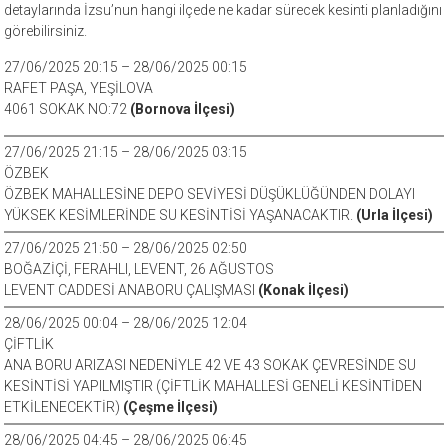
detaylarında İzsu’nun hangi ilçede ne kadar sürecek kesinti planladığını
görebilirsiniz.
27/06/2025 20:15 – 28/06/2025 00:15
RAFET PAŞA, YEŞİLOVA
4061 SOKAK NO:72
(Bornova İlçesi)
27/06/2025 21:15 – 28/06/2025 03:15
ÖZBEK
ÖZBEK MAHALLESİNE DEPO SEVİYESİ DÜŞÜKLÜĞÜNDEN DOLAYI
YÜKSEK KESİMLERİNDE SU KESİNTİSİ YAŞANACAKTIR.
(Urla İlçesi)
27/06/2025 21:50 – 28/06/2025 02:50
BOĞAZİÇİ, FERAHLI, LEVENT, 26 AĞUSTOS
LEVENT CADDESİ ANABORU ÇALIŞMASI
(Konak İlçesi)
28/06/2025 00:04 – 28/06/2025 12:04
ÇİFTLİK
ANA BORU ARIZASI NEDENİYLE 42 VE 43 SOKAK ÇEVRESİNDE SU
KESİNTİSİ YAPILMIŞTIR (ÇİFTLİK MAHALLESİ GENELİ KESİNTİDEN
ETKİLENECEKTİR)
(Çeşme İlçesi)
28/06/2025 04:45 – 28/06/2025 06:45