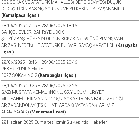
332 SOKAK VE ATATÜRK MAHALLESİ DEPO SEVİYESİ DÜŞÜK
OLDUĞU İÇİN BASINÇ SORUNU VE SU KESİNTİSİ YAŞANABİLİR
(Kemalpaşa İlçesi)
28/06/2025 17:15 – 28/06/2025 18:15
BAHÇELİEVLER, BAHRİYE ÜÇOK
Şht.YÜZBAŞI HÜSEYİN OLGUN SOKAK No:69 ÖNÜ BRANŞMAN
ARIZASI NEDENİ İLE ATATÜRK BULVARI SAYAÇ KAPATILDI..
(Karşıyaka
İlçesi)
28/06/2025 18:46 – 28/06/2025 20:46
PEKER, YUNUS EMRE
5027 SOKAK NO:2
(Karabağlar İlçesi)
28/06/2025 19:25 – 28/06/2025 22:25
GAZİ MUSTAFA KEMAL, İNÖNÜ, 85.YIL CUMHURİYET
MÜTEAHHİT FİRMANIN 4115/2 SOKAKTA ANA BORU VERDİĞİ
ARIZADANDOLAYI(ESKİ HATLARDAKİ VATANDAŞLARIIMIZ
ALAMIYACAK)
(Menemen İlçesi)
28 Haziran 2025 Cumartesi İzmir Su Kesintisi Haberleri