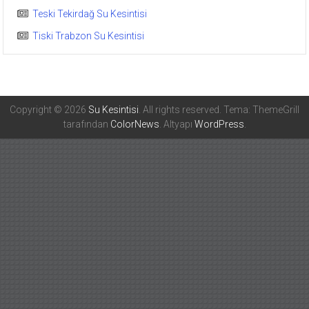
Teski Tekirdağ Su Kesintisi
Tiski Trabzon Su Kesintisi
Copyright © 2026
Su Kesintisi
. All rights reserved. Tema: ThemeGrill
tarafından
ColorNews
. Altyapı
WordPress
.