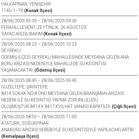
HALKAPINAR, YENİŞEHİR
1145/1–70
(Konak İlçesi)
28/06/2025 05:30 – 28/06/2025 09:30
FERAHLI, LEVENT, ZEYTİNLİK, 26 AĞUSTOS
SAYAC ARIZA/BAKIM
(Konak İlçesi)
28/06/2025 08:23 – 28/06/2025 10:23
SEYREKLİ
ÖDEMİŞ İLÇESİ SEYREKLİ MAHALLESİNDE MEYDANA GELEN ANA
BORU ARIZASI NEDENİYLE MAHALLEDE SU KESİNTİSİ
YAŞANACAKTIR.
(Ödemiş İlçesi)
28/06/2025 08:40 – 28/06/2025 09:40
GÜZELTEPE, ŞİRİNTEPE
8414 SOKAK NO:8 ÖNÜ MEYDANA GELEN BRANŞMAN ARIZASI
NEDENİ İLE SU KESİNTİSİ YAPMA ZORUNLULUĞU
OLUŞMUŞTUR.8414 X 8417 KVŞ HAT VANASI KAPATILDI.
(Çiğli İlçesi)
28/06/2025 08:50 – 28/06/2025 11:00
ATATÜRK, SOĞUKPINAR
ANABORU ARIZASI SEBEBİYLE SU KESİNTİSİYLE YAPILACAKLARTIR
(Kemalpaşa İlçesi)