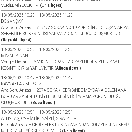
VERİLEMİYECEKTİR.
(Urla İlçesi)
13/05/2026 10:20 – 13/05/2026 11:20
DOĞANÇAY
Ana Boru Arızası – 7194/2 SOKAK NO 19 ADRESİNDE OLUŞAN ARIZA
SEBEBİ İLE SU KESİNTİSİ YAPMA ZORUNLULUĞU OLUŞMUŞTUR .
(Bayraklı İlçesi)
13/05/2026 10:32 – 13/05/2026 12:32
MİMAR SİNAN
Yangın Hidrantı – YANGIN HİDRANT ARIZASI NEDENİYLE 2 SAAT
KESİNTİ GİRİŞİ YAPILMIŞTIR
(Aliağa İlçesi)
13/05/2026 10:47 – 13/05/2026 11:47
KAYNAKLAR MERKEZ
Ana Boru Arızası – 2074 SOKAK İÇERİSİNDE MEYDANA GELEN ANA
BORU ARIZASI NEDENİYLE SU KESİNTİSİ YAPMA ZORUNLULUĞU
OLUŞMUŞTUR-t
(Buca İlçesi)
13/05/2026 10:51 – 13/05/2026 12:51
ALTINTAŞ, CAMİATİK, NAİPLİ, SIRA, YELALTI
Elektrik Arızası – GEDİZ ELEKTRİK ARZASINDAN DOLAYI SULAR KESİK
MERKEZ MH YÜKSEK KESİMLER
(Urla İlçesi)