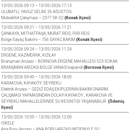
13/05/2026 09:13 – 13/05/2026 17:13
ULUBATLI, YAVUZ SELİM, 26 AĞUSTOS
Müteahhit Çalışması – 2377 SK İÇİ
(Konak İlçesi)
13/05/2026 09:21 – 13/05/2026 11:21
ÇANKAYA, MİTHATPAŞA, MURAT REİS, PİRİ REİS
Bölge Sayaç Bakımı – 756 SAYAC BAKIM
(Konak İlçesi)
13/05/2026 09:24 – 13/05/2026 11:24
ERGENE, KAZIMDİRİK, KIZILAY
Branşman Arızası – BORNOVA ERGENE MAHALLESİ 523 SOKAK
BRANŞMAN ARIZASI BÖLGE VANASI kapandı
(Bornova İlçesi)
13/05/2026 09:40 – 13/05/2026 18:00
KARAKOVA, KAYAKÖY, SEYREKLİ
Elektrik Arızası – GEDİZ EDAŞ EKİPLERİNİN BAKIM ONARIM
ÇALIŞMASI YAPMASINDAN DOLAYI KAYAKÖY , KARAKOVA VE
SEYREKLİ MAHALLELERİNDE SU KESİNTİSİ YAŞANABİLİR.
(Ödemiş
İlçesi)
13/05/2026 10:00 – 13/05/2026 12:00
İSKELE
Ana Boru Arızası – ANA BORU ARIZASI NEDENİYLE SU