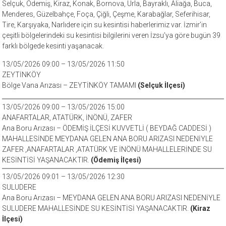
Selçuk, Ödemiş, Kiraz, Konak, Bornova, Urla, Bayraklı, Aliağa, Buca,
Menderes, Güzelbahçe, Foça, Çiğli, Çeşme, Karabağlar, Seferihisar,
Tire, Karşıyaka, Narlıdere için su kesintisi haberlerimiz var. İzmir’in
çeşitli bölgelerindeki su kesintisi bilgilerini veren İzsu’ya göre bugün 39
farklı bölgede kesinti yaşanacak.
13/05/2026 09:00 – 13/05/2026 11:50
ZEYTİNKÖY
Bölge Vana Arızası – ZEYTİNKÖY TAMAMI
(Selçuk İlçesi)
13/05/2026 09:00 – 13/05/2026 15:00
ANAFARTALAR, ATATÜRK, İNÖNÜ, ZAFER
Ana Boru Arızası – ÖDEMİŞ İLÇESİ KUVVETLİ ( BEYDAĞ CADDESİ )
MAHALLESİNDE MEYDANA GELEN ANA BORU ARIZASI NEDENİYLE
ZAFER ,ANAFARTALAR ,ATATÜRK VE İNÖNÜ MAHALLELERİNDE SU
KESİNTİSİ YAŞANACAKTIR.
(Ödemiş İlçesi)
13/05/2026 09:01 – 13/05/2026 12:30
SULUDERE
Ana Boru Arızası – MEYDANA GELEN ANA BORU ARIZASI NEDENİYLE
SULUDERE MAHALLESİNDE SU KESİNTİSİ YAŞANACAKTIR.
(Kiraz
İlçesi)