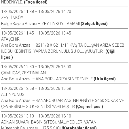
NEDENİYLE.
(Foça İlçesi)
13/05/2026 11:38 – 13/05/2026 14:20
ZEYTİNKÖY
Bölge Sayaç Arızası – ZEYTİNKÖY TAMAMI
(Selçuk İlçesi)
13/05/2026 11:45 – 13/05/2026 13:45
ATAŞEHİR
Ana Boru Arızası – 8211/8 X 8211/11 KVŞ TA OLUŞAN ARIZA SEBEBİ
İLE SU KESİNTİSİ YAPMA ZORUNLULUĞU OLUŞMUŞTUR .
(Çiğli
İlçesi)
13/05/2026 12:30 – 13/05/2026 16:00
ÇAMLIÇAY, ZEYTİNALANI
Ana Boru Arızası – ANA BORU ARIZASI NEDENİYLE
(Urla İlçesi)
13/05/2026 12:58 – 13/05/2026 15:58
ALTINYUNUS
Ana Boru Arızası – -tANABORU ARIZASI NEDENİYLE 3450 SOKAK VE
ÇEVRESİNDE SU KESİNTİSİ YAPILMIŞTIR
(Çeşme İlçesi)
13/05/2026 13:10 – 13/05/2026 18:10
ADNAN SÜVARİ, BASIN SİTESİ, MALİYECİLER, VATAN
Müteahhit Çalışması – 175 SK İÇİ
(Karabağlar İlçesi)