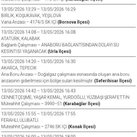
13/05/2026 13:29 – 13/05/2026 16:29
BİRLİK, KOŞUKAVAK, YEŞİLOVA
Vana Arızası – 4174/5 SK İÇİ
(Bornova İlçesi)
13/05/2026 14:08 – 13/05/2026 16:08
ATATÜRK, KALABAK
Bağlantı Çalışması – ANABORU BAĞLANTISINDAN DOLAYI SU
KESİNTİSİ YAŞANACAK
(Urla İlçesi)
13/05/2026 14:20 – 13/05/2026 16:30
AKARCA, TEPECİK
Ana Boru Arızası – Doğalgaz çalışması esnasında oluşan ana boru
arızasının giderilmesi için bölge suları kesilmiştir.
(Seferihisar İlçesi)
13/05/2026 14:42 – 13/05/2026 16:43
CENNETÇEŞME, YAŞAR KEMAL, YURDOĞLU, YÜZBAŞI ŞERAFETTİN
Müteahhit Çalışması – 3990–51
(Karabağlar İlçesi)
13/05/2026 15:55 – 13/05/2026 17:55
FERAHLI, ULUBATLI
Müteahhit Çalışması – 2746 SK İÇİ
(Konak İlçesi)
13/05/2026 16:00 – 13/05/2026 18:00