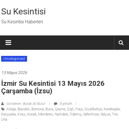
İçeriğe
geç
Su Kesintisi
Su Kesintisi Haberleri
Uncategorized
13 Mayıs 2026
İzmir Su Kesintisi 13 Mayıs 2026
Çarşamba (İzsu)
Gönderen: Burak Ali Bulut
0 yorum
Aliağa
,
Bayraklı
,
Bornova
,
Buca
,
Çeşme
,
Çiğli
,
Foça
,
Güzelbahçe
,
Karabağlar
,
Karşıyaka
,
Kiraz
,
Konak
,
Menderes
,
Narlıdere
,
Ödemiş
,
Seferihisar
,
Selçuk
,
Tire
,
Urla