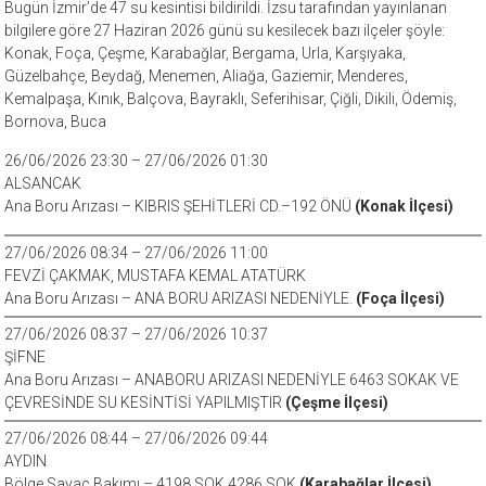
Bugün İzmir’de 47 su kesintisi bildirildi. İzsu tarafından yayınlanan
bilgilere göre 27 Haziran 2026 günü su kesilecek bazı ilçeler şöyle:
Konak, Foça, Çeşme, Karabağlar, Bergama, Urla, Karşıyaka,
Güzelbahçe, Beydağ, Menemen, Aliağa, Gaziemir, Menderes,
Kemalpaşa, Kınık, Balçova, Bayraklı, Seferihisar, Çiğli, Dikili, Ödemiş,
Bornova, Buca
26/06/2026 23:30 – 27/06/2026 01:30
ALSANCAK
Ana Boru Arızası – KIBRIS ŞEHİTLERİ CD.–192 ÖNÜ
(Konak İlçesi)
27/06/2026 08:34 – 27/06/2026 11:00
FEVZİ ÇAKMAK, MUSTAFA KEMAL ATATÜRK
Ana Boru Arızası – ANA BORU ARIZASI NEDENİYLE.
(Foça İlçesi)
27/06/2026 08:37 – 27/06/2026 10:37
ŞİFNE
Ana Boru Arızası – ANABORU ARIZASI NEDENİYLE 6463 SOKAK VE
ÇEVRESİNDE SU KESİNTİSİ YAPILMIŞTIR
(Çeşme İlçesi)
27/06/2026 08:44 – 27/06/2026 09:44
AYDIN
Bölge Sayaç Bakımı – 4198 SOK 4286 SOK
(Karabağlar İlçesi)