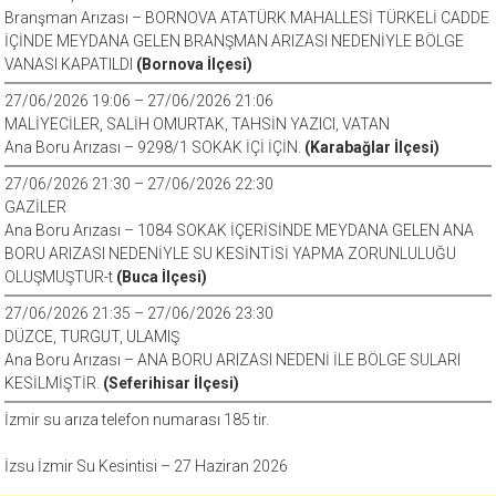
Branşman Arızası – BORNOVA ATATÜRK MAHALLESİ TÜRKELİ CADDE
İÇİNDE MEYDANA GELEN BRANŞMAN ARIZASI NEDENİYLE BÖLGE
VANASI KAPATILDI
(Bornova İlçesi)
27/06/2026 19:06 – 27/06/2026 21:06
MALİYECİLER, SALİH OMURTAK, TAHSİN YAZICI, VATAN
Ana Boru Arızası – 9298/1 SOKAK İÇİ İÇİN.
(Karabağlar İlçesi)
27/06/2026 21:30 – 27/06/2026 22:30
GAZİLER
Ana Boru Arızası – 1084 SOKAK İÇERİSİNDE MEYDANA GELEN ANA
BORU ARIZASI NEDENİYLE SU KESİNTİSİ YAPMA ZORUNLULUĞU
OLUŞMUŞTUR-t
(Buca İlçesi)
27/06/2026 21:35 – 27/06/2026 23:30
DÜZCE, TURGUT, ULAMIŞ
Ana Boru Arızası – ANA BORU ARIZASI NEDENİ İLE BÖLGE SULARI
KESİLMİŞTİR.
(Seferihisar İlçesi)
İzmir su arıza telefon numarası 185 tir.
İzsu İzmir Su Kesintisi – 27 Haziran 2026