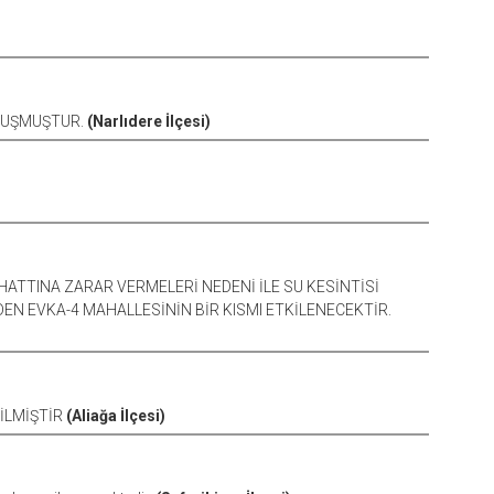
OLUŞMUŞTUR.
(Narlıdere İlçesi)
ATTINA ZARAR VERMELERİ NEDENİ İLE SU KESİNTİSİ
N EVKA-4 MAHALLESİNİN BİR KISMI ETKİLENECEKTİR.
RİLMİŞTİR
(Aliağa İlçesi)