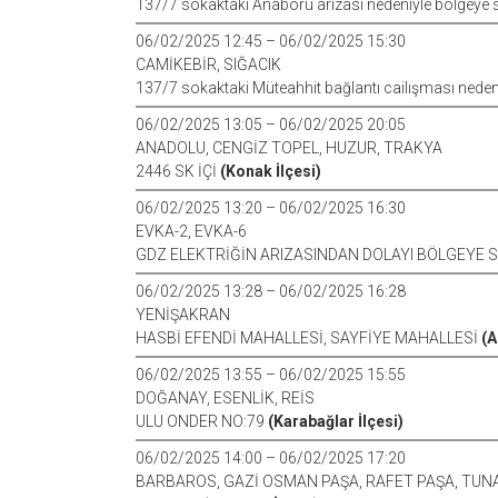
137/7 sokaktaki Anaboru arızası nedeniyle bölgeye 
06/02/2025 12:45 – 06/02/2025 15:30
CAMİKEBİR, SIĞACIK
137/7 sokaktaki Müteahhit bağlantı cailışması nedeni
06/02/2025 13:05 – 06/02/2025 20:05
ANADOLU, CENGİZ TOPEL, HUZUR, TRAKYA
2446 SK İÇİ
(Konak İlçesi)
06/02/2025 13:20 – 06/02/2025 16:30
EVKA-2, EVKA-6
GDZ ELEKTRİĞİN ARIZASINDAN DOLAYI BÖLGEYE 
06/02/2025 13:28 – 06/02/2025 16:28
YENİŞAKRAN
HASBİ EFENDİ MAHALLESİ, SAYFİYE MAHALLESİ
(A
06/02/2025 13:55 – 06/02/2025 15:55
DOĞANAY, ESENLİK, REİS
ULU ONDER NO:79
(Karabağlar İlçesi)
06/02/2025 14:00 – 06/02/2025 17:20
BARBAROS, GAZİ OSMAN PAŞA, RAFET PAŞA, TUNA