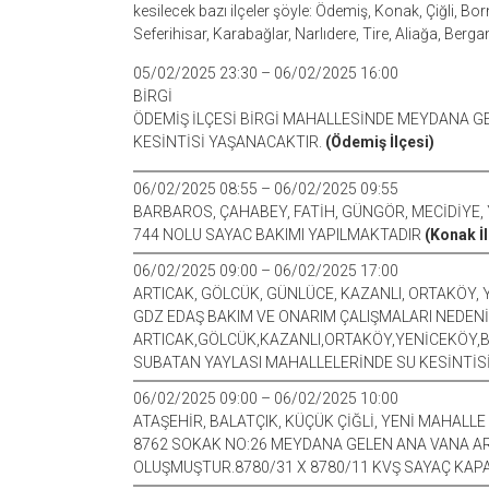
kesilecek bazı ilçeler şöyle: Ödemiş, Konak, Çiğli, Bor
Seferihisar, Karabağlar, Narlıdere, Tire, Aliağa, Berg
05/02/2025 23:30 – 06/02/2025 16:00
BİRGİ
ÖDEMİŞ İLÇESİ BİRGİ MAHALLESİNDE MEYDANA G
KESİNTİSİ YAŞANACAKTIR.
(Ödemiş İlçesi)
06/02/2025 08:55 – 06/02/2025 09:55
BARBAROS, ÇAHABEY, FATİH, GÜNGÖR, MECİDİYE, 
744 NOLU SAYAC BAKIMI YAPILMAKTADIR
(Konak İl
06/02/2025 09:00 – 06/02/2025 17:00
ARTICAK, GÖLCÜK, GÜNLÜCE, KAZANLI, ORTAKÖY,
GDZ EDAŞ BAKIM VE ONARIM ÇALIŞMALARI NEDEN
ARTICAK,GÖLCÜK,KAZANLI,ORTAKÖY,YENİCEKÖY,
SUBATAN YAYLASI MAHALLELERİNDE SU KESİNTİSİ
06/02/2025 09:00 – 06/02/2025 10:00
ATAŞEHİR, BALATÇIK, KÜÇÜK ÇİĞLİ, YENİ MAHALLE
8762 SOKAK NO:26 MEYDANA GELEN ANA VANA AR
OLUŞMUŞTUR.8780/31 X 8780/11 KVŞ SAYAÇ KAPA