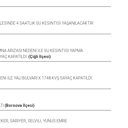
ESİNDE 4 SAATLİK SU KESİNTİSİ YAŞANILACAKTIR
A ARIZASI NEDENİ İLE SU KESİNTİSİ YAPMA
YAÇ KAPATILDI.
(Çiğli İlçesi)
İ İLE YALI BULVARI X 1748 KVŞ SAYAÇ KAPATILDI..
LTI
(Bornova İlçesi)
EKER, SARIYER, SELVİLİ, YUNUS EMRE