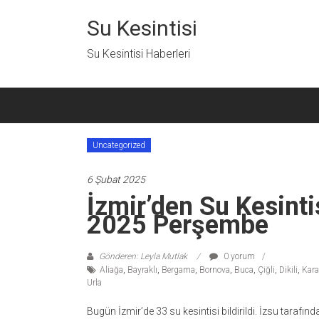
İçeriğe
geç
Su Kesintisi
Su Kesintisi Haberleri
Uncategorized
6 Şubat 2025
İzmir’den Su Kesinti
2025 Perşembe
Gönderen: Leyla Mutlak
0 yorum
Aliağa
,
Bayraklı
,
Bergama
,
Bornova
,
Buca
,
Çiğli
,
Dikili
,
Kara
Urla
Bugün İzmir’de 33 su kesintisi bildirildi. İzsu taraf