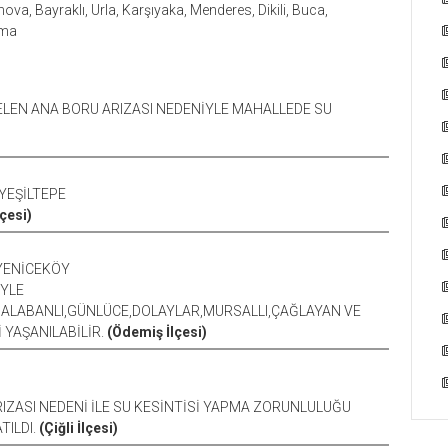
nova, Bayraklı, Urla, Karşıyaka, Menderes, Dikili, Buca,
ama
ELEN ANA BORU ARIZASI NEDENİYLE MAHALLEDE SU
YEŞİLTEPE
çesi)
 YENİCEKÖY
İYLE
BALABANLI,GÜNLÜCE,DOLAYLAR,MURSALLI,ÇAĞLAYAN VE
 YAŞANILABİLİR.
(Ödemiş İlçesi)
IZASI NEDENİ İLE SU KESİNTİSİ YAPMA ZORUNLULUĞU
TILDI.
(Çiğli İlçesi)