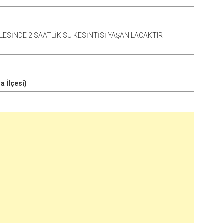
ESİNDE 2 SAATLİK SU KESİNTİSİ YAŞANILACAKTIR
la İlçesi)