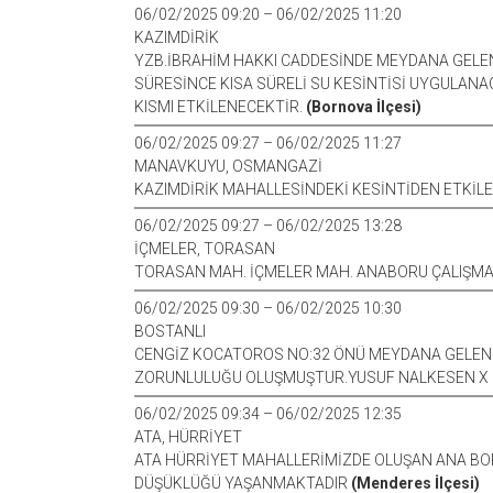
06/02/2025 09:20 – 06/02/2025 11:20
KAZIMDİRİK
YZB.İBRAHİM HAKKI CADDESİNDE MEYDANA GELE
SÜRESİNCE KISA SÜRELİ SU KESİNTİSİ UYGULANA
KISMI ETKİLENECEKTİR.
(Bornova İlçesi)
06/02/2025 09:27 – 06/02/2025 11:27
MANAVKUYU, OSMANGAZİ
KAZIMDİRİK MAHALLESİNDEKİ KESİNTİDEN ETKİLE
06/02/2025 09:27 – 06/02/2025 13:28
İÇMELER, TORASAN
TORASAN MAH. İÇMELER MAH. ANABORU ÇALIŞMA
06/02/2025 09:30 – 06/02/2025 10:30
BOSTANLI
CENGİZ KOCATOROS NO:32 ÖNÜ MEYDANA GELEN B
ZORUNLULUĞU OLUŞMUŞTUR.YUSUF NALKESEN X 1
06/02/2025 09:34 – 06/02/2025 12:35
ATA, HÜRRİYET
ATA HÜRRİYET MAHALLERİMİZDE OLUŞAN ANA BORU
DÜŞÜKLÜĞÜ YAŞANMAKTADIR
(Menderes İlçesi)