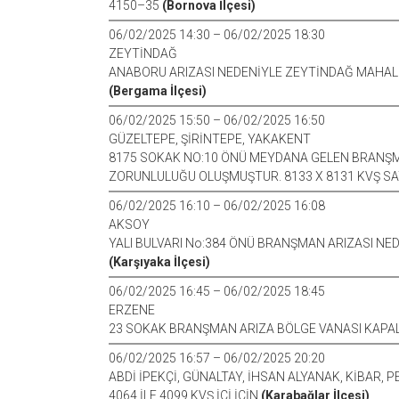
4150–35
(Bornova İlçesi)
06/02/2025 14:30 – 06/02/2025 18:30
ZEYTİNDAĞ
ANABORU ARIZASI NEDENİYLE ZEYTİNDAĞ MAHALL
(Bergama İlçesi)
06/02/2025 15:50 – 06/02/2025 16:50
GÜZELTEPE, ŞİRİNTEPE, YAKAKENT
8175 SOKAK NO:10 ÖNÜ MEYDANA GELEN BRANŞMN
ZORUNLULUĞU OLUŞMUŞTUR. 8133 X 8131 KVŞ SA
06/02/2025 16:10 – 06/02/2025 16:08
AKSOY
YALI BULVARI No:384 ÖNÜ BRANŞMAN ARIZASI NEDEN
(Karşıyaka İlçesi)
06/02/2025 16:45 – 06/02/2025 18:45
ERZENE
23 SOKAK BRANŞMAN ARIZA BÖLGE VANASI KAPA
06/02/2025 16:57 – 06/02/2025 20:20
ABDİ İPEKÇİ, GÜNALTAY, İHSAN ALYANAK, KİBAR, P
4064 İLE 4099 KVŞ İÇİ İÇİN
(Karabağlar İlçesi)