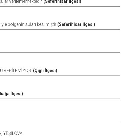
sular verilememektedir.
(Seferihisar İlçesi)
yle bölgenin suları kesilmiştir
(Seferihisar İlçesi)
SU VERİLEMİYOR.
(Çiğli İlçesi)
liağa İlçesi)
, YEŞİLOVA