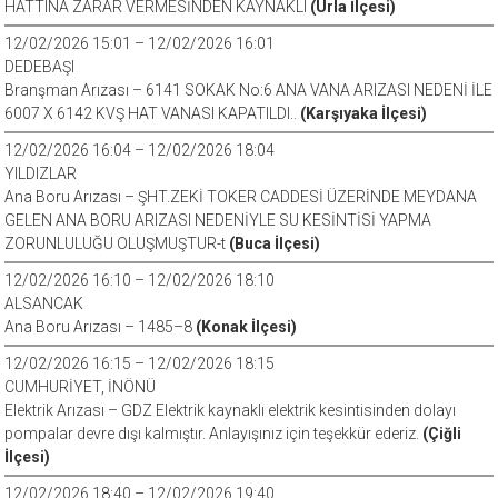
HATTINA ZARAR VERMESİNDEN KAYNAKLI
(Urla İlçesi)
12/02/2026 15:01 – 12/02/2026 16:01
DEDEBAŞI
Branşman Arızası – 6141 SOKAK No:6 ANA VANA ARIZASI NEDENİ İLE
6007 X 6142 KVŞ HAT VANASI KAPATILDI..
(Karşıyaka İlçesi)
12/02/2026 16:04 – 12/02/2026 18:04
YILDIZLAR
Ana Boru Arızası – ŞHT.ZEKİ TOKER CADDESİ ÜZERİNDE MEYDANA
GELEN ANA BORU ARIZASI NEDENİYLE SU KESİNTİSİ YAPMA
ZORUNLULUĞU OLUŞMUŞTUR-t
(Buca İlçesi)
12/02/2026 16:10 – 12/02/2026 18:10
ALSANCAK
Ana Boru Arızası – 1485–8
(Konak İlçesi)
12/02/2026 16:15 – 12/02/2026 18:15
CUMHURİYET, İNÖNÜ
Elektrik Arızası – GDZ Elektrik kaynaklı elektrik kesintisinden dolayı
pompalar devre dışı kalmıştır. Anlayışınız için teşekkür ederiz.
(Çiğli
İlçesi)
12/02/2026 18:40 – 12/02/2026 19:40