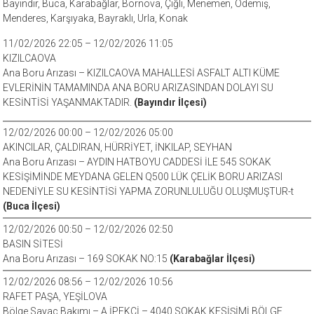
Bayındır, Buca, Karabağlar, Bornova, Çiğli, Menemen, Ödemiş,
Menderes, Karşıyaka, Bayraklı, Urla, Konak
11/02/2026 22:05 – 12/02/2026 11:05
KIZILCAOVA
Ana Boru Arızası – KIZILCAOVA MAHALLESİ ASFALT ALTI KÜME
EVLERİNİN TAMAMINDA ANA BORU ARIZASINDAN DOLAYI SU
KESİNTİSİ YAŞANMAKTADIR.
(Bayındır İlçesi)
12/02/2026 00:00 – 12/02/2026 05:00
AKINCILAR, ÇALDIRAN, HÜRRİYET, İNKILAP, SEYHAN
Ana Boru Arızası – AYDIN HATBOYU CADDESİ İLE 545 SOKAK
KESİŞİMİNDE MEYDANA GELEN Q500 LÜK ÇELİK BORU ARIZASI
NEDENİYLE SU KESİNTİSİ YAPMA ZORUNLULUĞU OLUŞMUŞTUR-t
(Buca İlçesi)
12/02/2026 00:50 – 12/02/2026 02:50
BASIN SİTESİ
Ana Boru Arızası – 169 SOKAK NO:15
(Karabağlar İlçesi)
12/02/2026 08:56 – 12/02/2026 10:56
RAFET PAŞA, YEŞİLOVA
Bölge Sayaç Bakımı – A.İPEKÇİ – 4040 SOKAK KESİŞİMİ BÖLGE