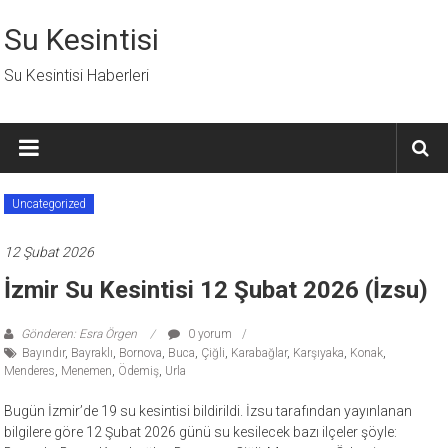
İçeriğe
geç
Su Kesintisi
Su Kesintisi Haberleri
Uncategorized
12 Şubat 2026
İzmir Su Kesintisi 12 Şubat 2026 (İzsu)
Gönderen: Esra Örgen
0 yorum
Bayındır
,
Bayraklı
,
Bornova
,
Buca
,
Çiğli
,
Karabağlar
,
Karşıyaka
,
Konak
,
Menderes
,
Menemen
,
Ödemiş
,
Urla
Bugün İzmir’de 19 su kesintisi bildirildi. İzsu tarafından yayınlanan
bilgilere göre 12 Şubat 2026 günü su kesilecek bazı ilçeler şöyle: