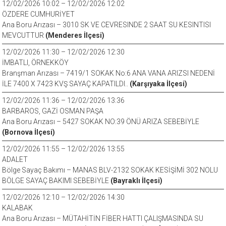
12/02/2026 10:02 – 12/02/2026 12:02
ÖZDERE CUMHURİYET
Ana Boru Arızası – 3010 SK VE CEVRESINDE 2 SAAT SU KESINTISI
MEVCUTTUR
(Menderes İlçesi)
12/02/2026 11:30 – 12/02/2026 12:30
İMBATLI, ÖRNEKKÖY
Branşman Arızası – 7419/1 SOKAK No:6 ANA VANA ARIZSI NEDENİ
İLE 7400 X 7423 KVŞ SAYAÇ KAPATILDI..
(Karşıyaka İlçesi)
12/02/2026 11:36 – 12/02/2026 13:36
BARBAROS, GAZİ OSMAN PAŞA
Ana Boru Arızası – 5427 SOKAK NO:39 ÖNÜ ARIZA SEBEBİYLE
(Bornova İlçesi)
12/02/2026 11:55 – 12/02/2026 13:55
ADALET
Bölge Sayaç Bakımı – MANAS BLV-2132 SOKAK KESİŞİMİ 302 NOLU
BÖLGE SAYAÇ BAKIMI SEBEBİYLE
(Bayraklı İlçesi)
12/02/2026 12:10 – 12/02/2026 14:30
KALABAK
Ana Boru Arızası – MÜTAHİTİN FİBER HATTI ÇALIŞMASINDA SU