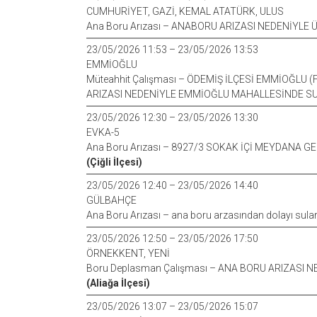
CUMHURİYET, GAZİ, KEMAL ATATÜRK, ULUS
Ana Boru Arızası – ANABORU ARIZASI NEDENİYLE
23/05/2026 11:53 – 23/05/2026 13:53
EMMİOĞLU
Müteahhit Çalışması – ÖDEMİŞ İLÇESİ EMMİOĞLU
ARIZASI NEDENİYLE EMMİOĞLU MAHALLESİNDE SU
23/05/2026 12:30 – 23/05/2026 13:30
EVKA-5
Ana Boru Arızası – 8927/3 SOKAK İÇİ MEYDANA G
(Çiğli İlçesi)
23/05/2026 12:40 – 23/05/2026 14:40
GÜLBAHÇE
Ana Boru Arızası – ana boru arzasından dolayı sula
23/05/2026 12:50 – 23/05/2026 17:50
ÖRNEKKENT, YENİ
Boru Deplasman Çalışması – ANA BORU ARIZASI 
(Aliağa İlçesi)
23/05/2026 13:07 – 23/05/2026 15:07