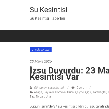
İçeriğe
geç
Su Kesintisi
Su Kesintisi Haberleri
Uncategorized
23 Mayıs 2026
İzsu Duyurdu: 23 M
Kesintisi Var
Gönderen: Leyla Mutlak
0 yorum
Aliağa
,
Bayraklı
,
Bornova
,
Buca
,
Çeşme
,
Çiğli
,
Karabağlar
,
Tire
,
Torbalı
,
Urla
Bugün İzmir’de 37 su kesintisi bildirildi. İzsu taraf