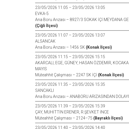
23/05/2026 11:05 – 23/05/2026 13:05
EVKA-5
Ana Boru Arızası – 8927/3 SOKAK İÇİ MEYDANA G
(Çiğli İlçesi)
23/05/2026 11:07 – 23/05/2026 13:07
ALSANCAK
Ana Boru Arızası – 1456 SK
(Konak İlçesi)
23/05/2026 11:15 – 23/05/2026 15:15
AKARCALI, EGE, GÜNEY, HASAN ÖZDEMİR, KOCAKAP
MAYIS
Müteahhit Çalışması – 2247 SK İÇİ
(Konak İlçesi)
23/05/2026 11:35 – 23/05/2026 15:35
SANCAKLI
Ana Boru Arızası – ANABORU ARIZASINDAN DOLAY
23/05/2026 11:39 – 23/05/2026 15:39
ÇAY, MUHİTTİN ERENER, R.ŞEVKET İNCE
Müteahhit Çalışması – 2124–75
(Bayraklı İlçesi)
23/05/2026 11:40 – 23/05/2026 14:40