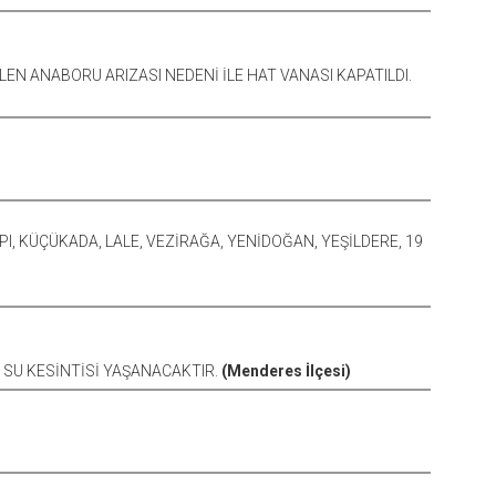
ELEN ANABORU ARIZASI NEDENİ İLE HAT VANASI KAPATILDI.
I, KÜÇÜKADA, LALE, VEZİRAĞA, YENİDOĞAN, YEŞİLDERE, 19
I SU KESİNTİSİ YAŞANACAKTIR.
(Menderes İlçesi)