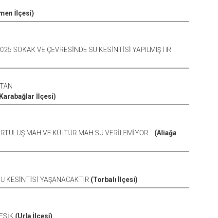
en İlçesi)
3025 SOKAK VE ÇEVRESİNDE SU KESİNTİSİ YAPILMIŞTIR
ATAN
Karabağlar İlçesi)
E KURTULUŞ MAH VE KÜLTÜR MAH SU VERİLEMİYOR…
(Aliağa
 SU KESİNTİSİ YAŞANACAKTIR
(Torbalı İlçesi)
KESİK
(Urla İlçesi)