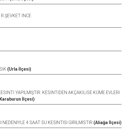
, R.ŞEVKET İNCE
ESİK
(Urla İlçesi)
 KESİNTİ YAPILMIŞTIR. KESİNTİDEN AKÇAKİLİSE KÜME EVLERİ
Karaburun İlçesi)
ASI NEDENIYLE 4 SAAT SU KESINTISI GIRILMISTIR
(Aliağa İlçesi)