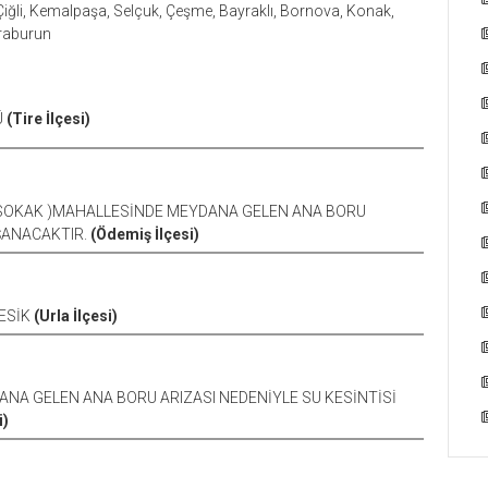
, Çiğli, Kemalpaşa, Selçuk, Çeşme, Bayraklı, Bornova, Konak,
araburun
Ü
(Tire İlçesi)
423 SOKAK )MAHALLESİNDE MEYDANA GELEN ANA BORU
ŞANACAKTIR.
(Ödemiş İlçesi)
KESİK
(Urla İlçesi)
YDANA GELEN ANA BORU ARIZASI NEDENİYLE SU KESİNTİSİ
i)