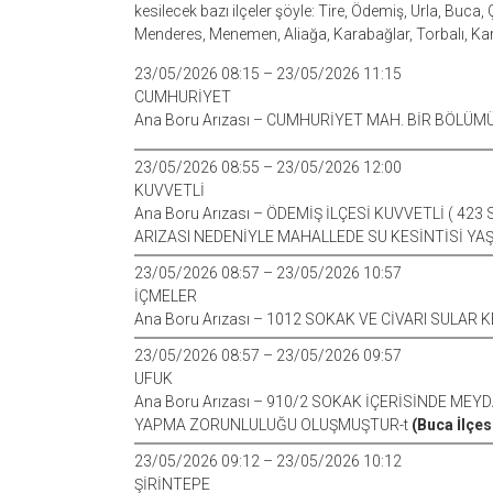
kesilecek bazı ilçeler şöyle: Tire, Ödemiş, Urla, Buca
Menderes, Menemen, Aliağa, Karabağlar, Torbalı, K
23/05/2026 08:15 – 23/05/2026 11:15
CUMHURİYET
Ana Boru Arızası – CUMHURİYET MAH. BİR BÖLÜM
23/05/2026 08:55 – 23/05/2026 12:00
KUVVETLİ
Ana Boru Arızası – ÖDEMİŞ İLÇESİ KUVVETLİ ( 
ARIZASI NEDENİYLE MAHALLEDE SU KESİNTİSİ YA
23/05/2026 08:57 – 23/05/2026 10:57
İÇMELER
Ana Boru Arızası – 1012 SOKAK VE CİVARI SULAR 
23/05/2026 08:57 – 23/05/2026 09:57
UFUK
Ana Boru Arızası – 910/2 SOKAK İÇERİSİNDE ME
YAPMA ZORUNLULUĞU OLUŞMUŞTUR-t
(Buca İlçes
23/05/2026 09:12 – 23/05/2026 10:12
ŞİRİNTEPE