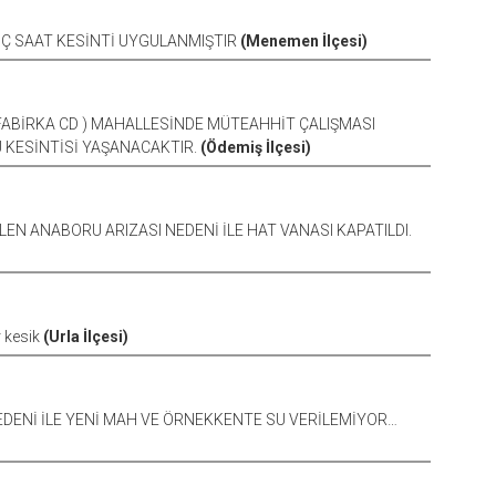
 ÜÇ SAAT KESİNTİ UYGULANMIŞTIR
(Menemen İlçesi)
 (FABİRKA CD ) MAHALLESİNDE MÜTEAHHİT ÇALIŞMASI
 KESİNTİSİ YAŞANACAKTIR.
(Ödemiş İlçesi)
ELEN ANABORU ARIZASI NEDENİ İLE HAT VANASI KAPATILDI.
r kesik
(Urla İlçesi)
NEDENİ İLE YENİ MAH VE ÖRNEKKENTE SU VERİLEMİYOR…