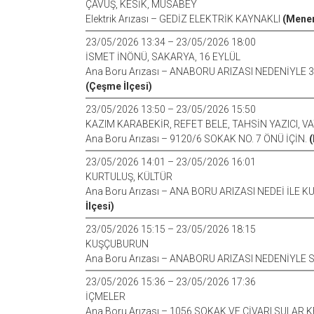
ÇAVUŞ, KESİK, MUSABEY
Elektrik Arızası – GEDİZ ELEKTRİK KAYNAKLI
(Menem
23/05/2026 13:34 – 23/05/2026 18:00
İSMET İNÖNÜ, SAKARYA, 16 EYLÜL
Ana Boru Arızası – ANABORU ARIZASI NEDENİYLE 
(Çeşme İlçesi)
23/05/2026 13:50 – 23/05/2026 15:50
KAZIM KARABEKİR, REFET BELE, TAHSİN YAZICI, V
Ana Boru Arızası – 9120/6 SOKAK NO. 7 ÖNÜ İÇİN.
(
23/05/2026 14:01 – 23/05/2026 16:01
KURTULUŞ, KÜLTÜR
Ana Boru Arızası – ANA BORU ARIZASI NEDEİ İL
İlçesi)
23/05/2026 15:15 – 23/05/2026 18:15
KUŞÇUBURUN
Ana Boru Arızası – ANABORU ARIZASI NEDENİYLE
23/05/2026 15:36 – 23/05/2026 17:36
İÇMELER
Ana Boru Arızası – 1056 SOKAK VE CİVARI SULAR 