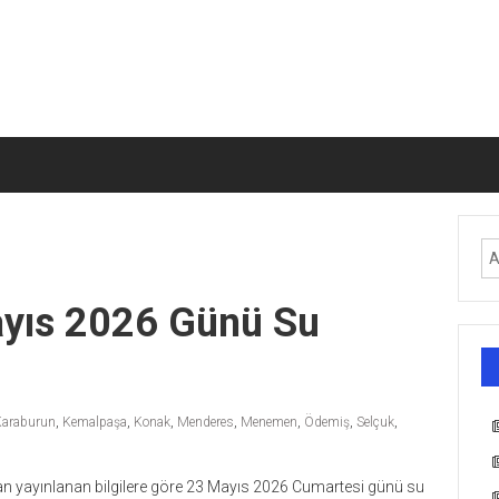
ayıs 2026 Günü Su
Karaburun
,
Kemalpaşa
,
Konak
,
Menderes
,
Menemen
,
Ödemiş
,
Selçuk
,
ından yayınlanan bilgilere göre 23 Mayıs 2026 Cumartesi günü su