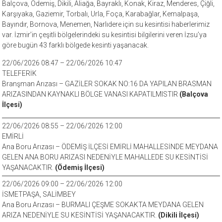
Balçova, Ödemiş, Dikili, Aliağa, Bayraklı, Konak, Kiraz, Menderes, Çiğli,
Karşıyaka, Gaziemir, Torbalı, Urla, Foça, Karabağlar, Kemalpaşa,
Bayındır, Bornova, Menemen, Narlıdere için su kesintisi haberlerimiz
var. İzmir’in çeşitli bölgelerindeki su kesintisi bilgilerini veren İzsu’ya
göre bugün 43 farklı bölgede kesinti yaşanacak.
22/06/2026 08:47 – 22/06/2026 10:47
TELEFERİK
Branşman Arızası – GAZİLER SOKAK NO:16 DA YAPILAN BRASMAN
ARIZASINDAN KAYNAKLI BÖLGE VANASI KAPATILMISTIR
(Balçova
İlçesi)
22/06/2026 08:55 – 22/06/2026 12:00
EMİRLİ
Ana Boru Arızası – ÖDEMİŞ İLÇESİ EMİRLİ MAHALLESİNDE MEYDANA
GELEN ANA BORU ARIZASI NEDENİYLE MAHALLEDE SU KESİNTİSİ
YAŞANACAKTIR.
(Ödemiş İlçesi)
22/06/2026 09:00 – 22/06/2026 12:00
İSMETPAŞA, SALİMBEY
Ana Boru Arızası – BURMALI ÇEŞME SOKAKTA MEYDANA GELEN
ARIZA NEDENİYLE SU KESİNTİSİ YAŞANACAKTIR.
(Dikili İlçesi)