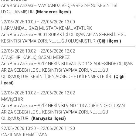
Ana Boru Arızası – MAYDANOZ VE ÇEVRESİNE SU KESİNTİSİ
UYGULANMIŞTIR.
(Menderes İlçesi)
22/06/2026 10:00 – 22/06/2026 13:00
HARMANDALI GAZİ MUSTAFA KEMAL ATATÜRK
Ana Boru Arızası – 9001 SOKAK İÇİ OLUŞAN ARIZA SEBEBİ İLE SU
KESİNTİSİ YAPMA ZORUNLULUĞU OLUŞMUŞTUR.
(Çiğli İlçesi)
22/06/2026 10:02 – 22/06/2026 12:02
ATAŞEHİR, KAKLIÇ, SASALI MERKEZ
Ana Boru Arızası – AZİZ NESİN BULVARI NO 113 ADRESİNDE OLUŞAN
ARIZA SEBEBİ İLE SU KESİNTİSİ YAPMA ZORUNLULUĞU
OLUŞMUŞTUR .KESİNTİDEN AOSB DE ETKİLENMEKTEDİR .
(Çiğli
İlçesi)
22/06/2026 10:02 – 22/06/2026 12:02
MAVİŞEHİR
Ana Boru Arızası – AZİZ NESİN BLV. NO 113 ADRESİNDE OLUŞAN
ARIZA SEBEBİ İLE SU KESİNTİSİ YAPMA ZORUNLULUĞU
OLUŞMUŞTUR .
(Karşıyaka İlçesi)
22/06/2026 10:20 – 22/06/2026 11:20
GAZİPAŞA, KEMALPAŞA