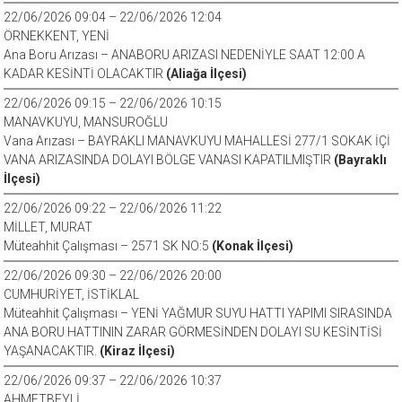
22/06/2026 09:04 – 22/06/2026 12:04
ÖRNEKKENT, YENİ
Ana Boru Arızası – ANABORU ARIZASI NEDENİYLE SAAT 12:00 A
KADAR KESİNTİ OLACAKTIR
(Aliağa İlçesi)
22/06/2026 09:15 – 22/06/2026 10:15
MANAVKUYU, MANSUROĞLU
Vana Arızası – BAYRAKLI MANAVKUYU MAHALLESİ 277/1 SOKAK İÇİ
VANA ARIZASINDA DOLAYI BÖLGE VANASI KAPATILMIŞTIR
(Bayraklı
İlçesi)
22/06/2026 09:22 – 22/06/2026 11:22
MİLLET, MURAT
Müteahhit Çalışması – 2571 SK NO:5
(Konak İlçesi)
22/06/2026 09:30 – 22/06/2026 20:00
CUMHURİYET, İSTİKLAL
Müteahhit Çalışması – YENİ YAĞMUR SUYU HATTI YAPIMI SIRASINDA
ANA BORU HATTININ ZARAR GÖRMESİNDEN DOLAYI SU KESİNTİSİ
YAŞANACAKTIR.
(Kiraz İlçesi)
22/06/2026 09:37 – 22/06/2026 10:37
AHMETBEYLİ