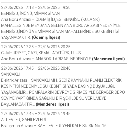
22/06/2026 17:13 – 22/06/2026 19:30
BENGİSU, İNÖNÜ, MİMAR SİNAN
Ana Boru Arızası – ÖDEMİŞ İLÇESİ BENGİSU (KULA SK)
MAHALLESİNDE MEYDANA GELEN ANA BORU ARIZASI NEDENİYLE
BENGİSU,İNÖNÜ VE MİMAR SİNAN MAHALLERİNDE SU KESİNTİSİ
YAŞANACAKTIR.
(Ödemiş İlçesi)
22/06/2026 17:35 – 22/06/2026 20:35
CUMHURİYET, GAZİ, KEMAL ATATÜRK, ULUS
Ana Boru Arızası – ANABORU ARIZASI NEDENİYLE
(Menemen İlçesi)
22/06/2026 17:45 – 22/06/2026 20:46
SANCAKLI
Elektrik Arızası – SANCAKLI MH. GEDİZ KAYNAKLI PLANLI ELEKTRİK
KESİNTİSİ NEDENİYLE SU KESNTİSİ YADA BASINÇ DÜŞÜKLÜĞÜ
YAŞANABİLİR… POMPALARIN DEVREYE GİRMESİYLE BERABER DEPO
SEVİYE YAPTIĞINDA SAĞLIKLI BİR ŞEKİLDE SU VERİLMEYE
BAŞLANACAKTIR…
(Menderes İlçesi)
22/06/2026 17:45 – 22/06/2026 19:45
ALTIEVLER, SAHİLEVLERİ
Branşman Arızası – SAHİLEVLERİ YENİ KALE Sk. Sk. No: 16