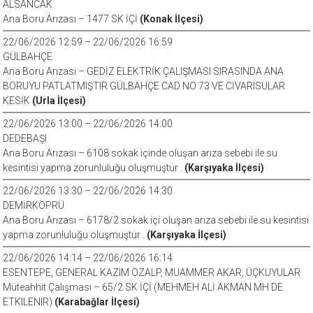
ALSANCAK
Ana Boru Arızası – 1477 SK İÇİ
(Konak İlçesi)
22/06/2026 12:59 – 22/06/2026 16:59
GÜLBAHÇE
Ana Boru Arızası – GEDİZ ELEKTRİK ÇALIŞMASI SIRASINDA ANA
BORUYU PATLATMIŞTIR GÜLBAHÇE CAD NO 73 VE CİVARISULAR
KESİK
(Urla İlçesi)
22/06/2026 13:00 – 22/06/2026 14:00
DEDEBAŞI
Ana Boru Arızası – 6108 sokak içinde oluşan arıza sebebi ile su
kesintisi yapma zorunluluğu oluşmuştur .
(Karşıyaka İlçesi)
22/06/2026 13:30 – 22/06/2026 14:30
DEMİRKÖPRÜ
Ana Boru Arızası – 6178/2 sokak içi oluşan arıza sebebi ile su kesintisi
yapma zorunluluğu oluşmuştur .
(Karşıyaka İlçesi)
22/06/2026 14:14 – 22/06/2026 16:14
ESENTEPE, GENERAL KAZIM ÖZALP, MUAMMER AKAR, ÜÇKUYULAR
Müteahhit Çalışması – 65/2 SK İÇİ (MEHMEH ALİ AKMAN MH DE
ETKILENIR)
(Karabağlar İlçesi)