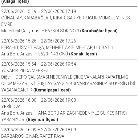
(Aliağa İlçesi)
22/06/2026 15:19 – 22/06/2026 17:19
GÜNALTAY, KARABAĞLAR, KİBAR, SARIYER, UĞUR MUMCU, YUNUS
EMRE
Müteahhit Çalışması – 5673/4 SOK NO 3
(Karabağlar İlçesi)
22/06/2026 15:26 – 22/06/2026 17:26
FERAHLI, İSMET PAŞA, MEHMET AKİF, MEHTAP, ULUBATLI
Ana Boru Arızası – 3523–143 ÖNÜ
(Konak İlçesi)
22/06/2026 15:54 – 22/06/2026 19:54
YUKARIKIZILCA MERKEZ
Diğer – DEPO ÇALIŞMASI NEDENİYLE ÇIKIŞ VANALARI KAPATILMIŞ
OLUP MEZARLIK İLE IŞILAY SAYGIN BULVARI ARASINDA SU KESİNTİSİ
YAŞANACAKTIR
(Kemalpaşa İlçesi)
22/06/2026 16:00 – 22/06/2026 19:00
YEŞİLOVA
Ana Boru Arızası – ANA BORU ARIZASI NEDENİYLE SU KESİNTİSİ
YAŞANIYOR.
(Bayındır İlçesi)
22/06/2026 16:09 – 22/06/2026 18:09
BARBAROS, ÇINAR, RAFET PAŞA