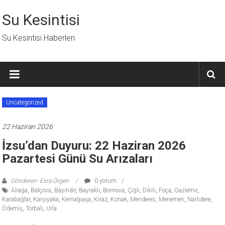
İçeriğe
geç
Su Kesintisi
Su Kesintisi Haberleri
Uncategorized
22 Haziran 2026
İzsu’dan Duyuru: 22 Haziran 2026
Pazartesi Günü Su Arızaları
Gönderen: Esra Örgen
0 yorum
Aliağa
,
Balçova
,
Bayındır
,
Bayraklı
,
Bornova
,
Çiğli
,
Dikili
,
Foça
,
Gaziemir
,
Karabağlar
,
Karşıyaka
,
Kemalpaşa
,
Kiraz
,
Konak
,
Menderes
,
Menemen
,
Narlıdere
,
Ödemiş
,
Torbalı
,
Urla