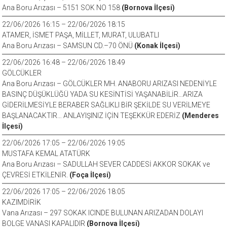
Ana Boru Arızası – 5151 SOK NO 158
(Bornova İlçesi)
22/06/2026 16:15 – 22/06/2026 18:15
ATAMER, İSMET PAŞA, MİLLET, MURAT, ULUBATLI
Ana Boru Arızası – SAMSUN CD.–70 ÖNÜ
(Konak İlçesi)
22/06/2026 16:48 – 22/06/2026 18:49
GÖLCÜKLER
Ana Boru Arızası – GÖLCÜKLER MH. ANABORU ARIZASI NEDENİYLE
BASINÇ DÜŞÜKLÜĞÜ YADA SU KESİNTİSİ YAŞANABİLİR…ARIZA
GİDERİLMESİYLE BERABER SAĞLIKLI BİR ŞEKİLDE SU VERİLMEYE
BAŞLANACAKTIR… ANLAYIŞINIZ İÇİN TEŞEKKÜR EDERİZ
(Menderes
İlçesi)
22/06/2026 17:05 – 22/06/2026 19:05
MUSTAFA KEMAL ATATÜRK
Ana Boru Arızası – SADULLAH SEVER CADDESİ AKKOR SOKAK ve
ÇEVRESİ ETKİLENİR.
(Foça İlçesi)
22/06/2026 17:05 – 22/06/2026 18:05
KAZIMDİRİK
Vana Arızası – 297 SOKAK ICINDE BULUNAN ARIZADAN DOLAYI
BOLGE VANASI KAPALIDIR
(Bornova İlçesi)