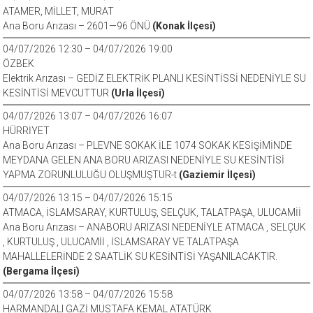
ATAMER, MİLLET, MURAT
Ana Boru Arızası – 2601—96 ÖNÜ
(Konak İlçesi)
04/07/2026 12:30 – 04/07/2026 19:00
ÖZBEK
Elektrik Arızası – GEDİZ ELEKTRİK PLANLI KESİNTİSSİ NEDENİYLE SU
KESİNTİSİ MEVCUTTUR
(Urla İlçesi)
04/07/2026 13:07 – 04/07/2026 16:07
HÜRRİYET
Ana Boru Arızası – PLEVNE SOKAK İLE 1074 SOKAK KESİŞİMİNDE
MEYDANA GELEN ANA BORU ARIZASI NEDENİYLE SU KESİNTİSİ
YAPMA ZORUNLULUĞU OLUŞMUŞTUR-t
(Gaziemir İlçesi)
04/07/2026 13:15 – 04/07/2026 15:15
ATMACA, İSLAMSARAY, KURTULUŞ, SELÇUK, TALATPAŞA, ULUCAMİİ
Ana Boru Arızası – ANABORU ARIZASI NEDENİYLE ATMACA , SELÇUK
, KURTULUŞ , ULUCAMİİ , İSLAMSARAY VE TALATPAŞA
MAHALLELERİNDE 2 SAATLİK SU KESİNTİSİ YAŞANILACAKTIR.
(Bergama İlçesi)
04/07/2026 13:58 – 04/07/2026 15:58
HARMANDALI GAZİ MUSTAFA KEMAL ATATÜRK