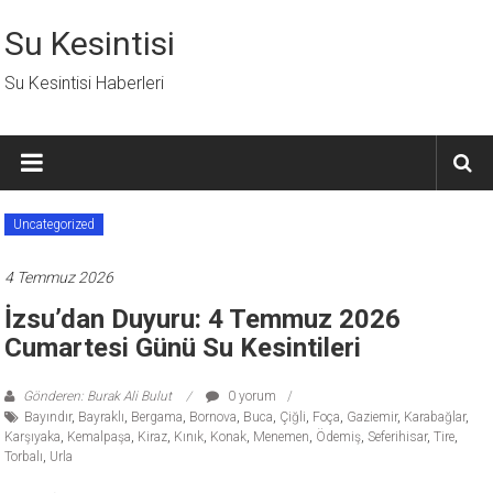
İçeriğe
geç
Su Kesintisi
Su Kesintisi Haberleri
Uncategorized
4 Temmuz 2026
İzsu’dan Duyuru: 4 Temmuz 2026
Cumartesi Günü Su Kesintileri
Gönderen: Burak Ali Bulut
0 yorum
Bayındır
,
Bayraklı
,
Bergama
,
Bornova
,
Buca
,
Çiğli
,
Foça
,
Gaziemir
,
Karabağlar
,
Karşıyaka
,
Kemalpaşa
,
Kiraz
,
Kınık
,
Konak
,
Menemen
,
Ödemiş
,
Seferihisar
,
Tire
,
Torbalı
,
Urla