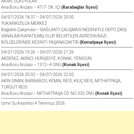
AKAR, ÜÇKUYULAR
Ana Boru Arızası – 47/7- SK. İÇİ
(Karabağlar İlçesi)
04/07/2026 18:37 – 04/07/2026 20:00
YUKARIKIZILCA MERKEZ
Bağlantı Çalışması – BAĞLANTI ÇALIŞMASI NEDENİYLE DEPO ÇIKIŞ
VANALARI KAPATILMIŞ OLUP BELİRTİLEN ADRESİN BAZI
BÖLGELERİNDE KESİNTİ YAŞANACAKTIR
(Kemalpaşa İlçesi)
04/07/2026 19:26 – 04/07/2026 21:26
AKDENİZ, AKINCI, HURŞİDİYE, KONAK, YENİGÜN
Ana Boru Arızası – 1312–4 ÖNÜ
(Konak İlçesi)
04/07/2026 20:02 – 04/07/2026 22:02
AKIN SİMAV, BARBAROS, KEMAL REİS, KILIÇ REİS, MİTHATPAŞA,
TURGUT REİS
Ana Boru Arızası – MİTHATPAŞA CD. NO:335 ÖNÜ
(Konak İlçesi)
İzmir Su Kesintisi 4 Temmuz 2026