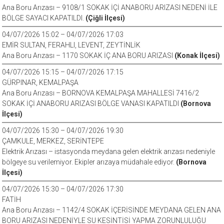
Ana Boru Arızası – 9108/1 SOKAK İÇİ ANABORU ARIZASI NEDENİ İLE
BÖLGE SAYACI KAPATILDI.
(Çiğli İlçesi)
04/07/2026 15:02 – 04/07/2026 17:03
EMİR SULTAN, FERAHLI, LEVENT, ZEYTİNLİK
Ana Boru Arızası – 1170 SOKAK İÇ ANA BORU ARIZASI
(Konak İlçesi)
04/07/2026 15:15 – 04/07/2026 17:15
GÜRPINAR, KEMALPAŞA
Ana Boru Arızası – BORNOVA KEMALPAŞA MAHALLESİ 7416/2
SOKAK İÇİ ANABORU ARIZASI BÖLGE VANASI KAPATILDI
(Bornova
İlçesi)
04/07/2026 15:30 – 04/07/2026 19:30
ÇAMKULE, MERKEZ, SERİNTEPE
Elektrik Arızası – istasyonda meydana gelen elektrik arızası nedeniyle
bölgeye su verilemiyor. Ekipler arızaya müdahale ediyor.
(Bornova
İlçesi)
04/07/2026 15:30 – 04/07/2026 17:30
FATİH
Ana Boru Arızası – 1142/4 SOKAK İÇERİSİNDE MEYDANA GELEN ANA
BORU ARIZASI NEDENİYLE SU KESİNTİSİ YAPMA ZORUNLULUĞU