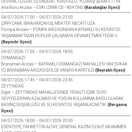
DEVRİM, ÖZGÜR, UZUNDERE, YURDOĞLU, YÜZBAŞI ŞERAFETTİN
Ana Boru Arızası – ESKİ İZMİR CD.–854 ÖNÜ
(Karabağlar İlçesi)
04/07/2026 17:00 – 04/07/2026 23:00
ÇIRPI CAMİ, İBRAHİMÇAVUŞ, MEKTEP, NECATİ UZA
Pompa Arızası – POMPA ARIZASINDAN KAYNAKLI SU KESİNTİSİ
YAŞANMAKTADIR.EKİPLER ÇALIŞMAYA DEVAM ETMEKTEDİR.-t
(Bayındır İlçesi)
04/07/2026 17:05 – 04/07/2026 18:05
OSMANGAZİ
Branşman Arızası – BAYRAKLI OSMANGAZİ MAHALLESİ 584 SOKAK
İÇİ BRANŞMAN ARIZASI BÖLGE VANASI KAPATILDI
(Bayraklı İlçesi)
04/07/2026 17:45 – 04/07/2026 22:45
ZEYTİNDAĞ
Diğer – ZEYTİNDAĞ MAHALLESİNDE YERALTI İÇME SUYU
SEVİYELERİNİN AZALMASI VE YOĞUN KULLANIMA BAĞLI OLARAK
BASINÇ DÜŞÜKLÜĞÜ VE SU KESİNTİSİ YAŞANILACAKTIR.
(Bergama
İlçesi)
04/07/2026 18:00 – 04/07/2026 20:00
ESENTEPE, FAHRETTİN ALTAY, GENERAL KAZIM ÖZALP, MUAMMER