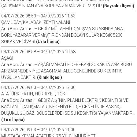
ÇALIŞMASINDAN ANA BORUYA ZARAR VERİLMİŞTİR
(Bayraklı İlçesi)
04/07/2026 08:53 – 04/07/2026 11:53
ÇAMLIÇAY, KALABAK, ZEYTİNALANI
Ana Boru Arızası – GEDİZ MÜTAHHİT ÇALIŞMA SIRASINDA ANA
BORUYAZARAR VERMİŞTİR ONDAN DOLAYI SULAR KESİK 5200
SOKAK VE CİVARI
(Urla İlçesi)
04/07/2026 08:58 – 04/07/2026 10:58
AŞAĞI
Ana Boru Arızası – AŞAĞI MAHALLE DEREBAŞI SOKAKTA ANA BORU
ARIZASI NEDENİYLE AŞAĞI MAHALLE GENELİNDE SU KESİNTİS
UYGULANCAKTIR.
(Kınık İlçesi)
04/07/2026 09:00 – 04/07/2026 17:00
ATATÜRK, FATİH, HÜRRİYET, TOKİ
Ana Boru Arızası – GEDİZ A.Ş ’NİN PLANLI ELEKTRİK KESİNTİSİ VE
BAĞLANTI ÇALIŞMALARI NEDENİYLE İLÇE GENELİNDE BASINÇ
DÜŞÜKLÜĞÜ,BAZI BÖLGELERDE İSE SU KESİNTİSİ YAŞANMAKTADIR.
(Tire İlçesi)
04/07/2026 09:03 – 04/07/2026 11:00
MUSTAFA KEMAL ATATÜRK, 75.YIL CUMHURİYET