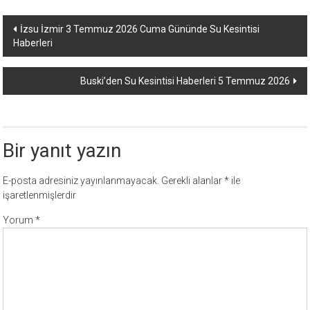
Yazı
İzsu İzmir 3 Temmuz 2026 Cuma Gününde Su Kesintisi
Haberleri
dolaşımı
Buski’den Su Kesintisi Haberleri 5 Temmuz 2026
Bir yanıt yazın
E-posta adresiniz yayınlanmayacak.
Gerekli alanlar
*
ile
işaretlenmişlerdir
Yorum
*