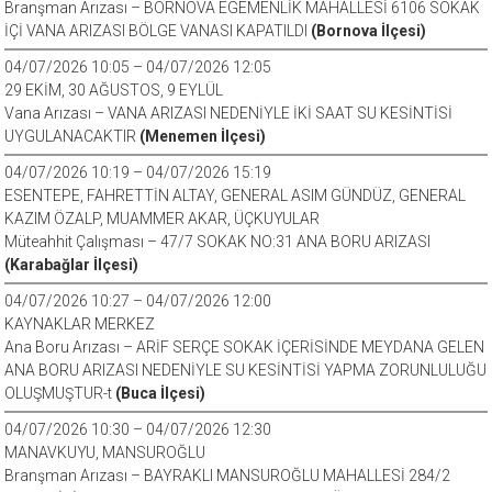
Branşman Arızası – BORNOVA EGEMENLİK MAHALLESİ 6106 SOKAK
İÇİ VANA ARIZASI BÖLGE VANASI KAPATILDI
(Bornova İlçesi)
04/07/2026 10:05 – 04/07/2026 12:05
29 EKİM, 30 AĞUSTOS, 9 EYLÜL
Vana Arızası – VANA ARIZASI NEDENİYLE İKİ SAAT SU KESİNTİSİ
UYGULANACAKTIR
(Menemen İlçesi)
04/07/2026 10:19 – 04/07/2026 15:19
ESENTEPE, FAHRETTİN ALTAY, GENERAL ASIM GÜNDÜZ, GENERAL
KAZIM ÖZALP, MUAMMER AKAR, ÜÇKUYULAR
Müteahhit Çalışması – 47/7 SOKAK NO:31 ANA BORU ARIZASI
(Karabağlar İlçesi)
04/07/2026 10:27 – 04/07/2026 12:00
KAYNAKLAR MERKEZ
Ana Boru Arızası – ARİF SERÇE SOKAK İÇERİSİNDE MEYDANA GELEN
ANA BORU ARIZASI NEDENİYLE SU KESİNTİSİ YAPMA ZORUNLULUĞU
OLUŞMUŞTUR-t
(Buca İlçesi)
04/07/2026 10:30 – 04/07/2026 12:30
MANAVKUYU, MANSUROĞLU
Branşman Arızası – BAYRAKLI MANSUROĞLU MAHALLESİ 284/2