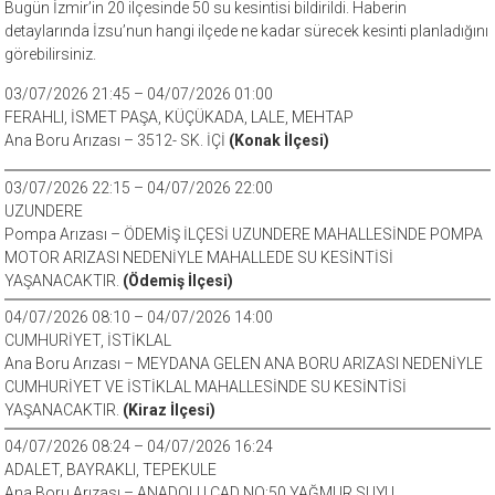
Bugün İzmir’in 20 ilçesinde 50 su kesintisi bildirildi. Haberin
detaylarında İzsu’nun hangi ilçede ne kadar sürecek kesinti planladığını
görebilirsiniz.
03/07/2026 21:45 – 04/07/2026 01:00
FERAHLI, İSMET PAŞA, KÜÇÜKADA, LALE, MEHTAP
Ana Boru Arızası – 3512- SK. İÇİ
(Konak İlçesi)
03/07/2026 22:15 – 04/07/2026 22:00
UZUNDERE
Pompa Arızası – ÖDEMİŞ İLÇESİ UZUNDERE MAHALLESİNDE POMPA
MOTOR ARIZASI NEDENİYLE MAHALLEDE SU KESİNTİSİ
YAŞANACAKTIR.
(Ödemiş İlçesi)
04/07/2026 08:10 – 04/07/2026 14:00
CUMHURİYET, İSTİKLAL
Ana Boru Arızası – MEYDANA GELEN ANA BORU ARIZASI NEDENİYLE
CUMHURİYET VE İSTİKLAL MAHALLESİNDE SU KESİNTİSİ
YAŞANACAKTIR.
(Kiraz İlçesi)
04/07/2026 08:24 – 04/07/2026 16:24
ADALET, BAYRAKLI, TEPEKULE
Ana Boru Arızası – ANADOLU CAD NO:50 YAĞMUR SUYU