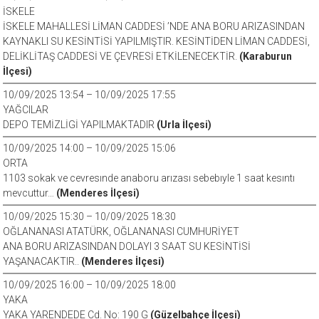
İSKELE
İSKELE MAHALLESİ LİMAN CADDESİ ’NDE ANA BORU ARIZASINDAN
KAYNAKLI SU KESİNTİSİ YAPILMIŞTIR. KESİNTİDEN LİMAN CADDESİ,
DELİKLİTAŞ CADDESİ VE ÇEVRESİ ETKİLENECEKTİR.
(Karaburun
İlçesi)
10/09/2025 13:54 – 10/09/2025 17:55
YAĞCILAR
DEPO TEMİZLİGİ YAPILMAKTADIR
(Urla İlçesi)
10/09/2025 14:00 – 10/09/2025 15:06
ORTA
1103 sokak ve cevresınde anaboru arızası sebebıyle 1 saat kesıntı
mevcuttur…
(Menderes İlçesi)
10/09/2025 15:30 – 10/09/2025 18:30
OĞLANANASI ATATÜRK, OĞLANANASI CUMHURİYET
ANA BORU ARIZASINDAN DOLAYI 3 SAAT SU KESİNTİSİ
YAŞANACAKTIR..
(Menderes İlçesi)
10/09/2025 16:00 – 10/09/2025 18:00
YAKA
YAKA YARENDEDE Cd. No: 190 G
(Güzelbahçe İlçesi)