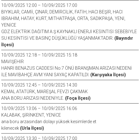
10/09/2025 12:00 – 10/09/2025 17:00
BIYIKLAR, CAMİİ, ÇINAR, DEMİRCİLİK, FATİH, HACI BEŞİR, HACI
İBRAHİM, HATAY, KURT, MİTHATPAŞA, ORTA, SADIKPAŞA, YENİ,
YENİCE
GDZ ELEKTRİK DAĞITIM A.Ş KAYNAKLI ENERJİ KESİNTİSİ SEBEBİYLE
SU KESİNTİSİ VE BASINÇ DÜŞÜKLÜĞÜ YAŞANMAKTADIR.
(Bayındır
İlçesi)
10/09/2025 12:18 – 10/09/2025 15:18
MAVİŞEHİR
HANRİ BENAZUS CADDESİ No:7 ÖNÜ BRANŞMAN ARIZASI NEDENİ
İLE MAVİBAHÇE AVM YANI SAYAÇ KAPATILDI.
(Karşıyaka İlçesi)
10/09/2025 12:45 – 10/09/2025 14:30
KEMAL ATATÜRK, MAREŞAL FEVZİ ÇAKMAK
ANA BORU ARIZASI NEDENİYLE.
(Foça İlçesi)
10/09/2025 13:06 – 10/09/2025 16:06
KALABAK, ŞİRİNKENT, YENİCE
ana boru arzasından dolayı yüksek kesimlerde et
kilenecek
(Urla İlçesi)
10/09/2025 13:30 – 10/09/2025 17:00