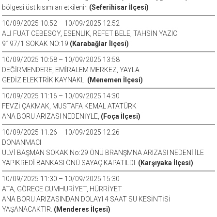
bölgesi üst kısımları etkilenir.
(Seferihisar İlçesi)
10/09/2025 10:52 – 10/09/2025 12:52
ALİ FUAT CEBESOY, ESENLİK, REFET BELE, TAHSİN YAZICI
9197/1 SOKAK NO:19
(Karabağlar İlçesi)
10/09/2025 10:58 – 10/09/2025 13:58
DEĞİRMENDERE, EMİRALEM MERKEZ, YAYLA
GEDİZ ELEKTRİK KAYNAKLI
(Menemen İlçesi)
10/09/2025 11:16 – 10/09/2025 14:30
FEVZİ ÇAKMAK, MUSTAFA KEMAL ATATÜRK
ANA BORU ARIZASI NEDENİYLE,
(Foça İlçesi)
10/09/2025 11:26 – 10/09/2025 12:26
DONANMACI
ULVİ BAŞMAN SOKAK No:29 ÖNÜ BRANŞMNA ARIZASI NEDENİ İLE
YAPIKREDİ BANKASI ÖNÜ SAYAÇ KAPATILDI.
(Karşıyaka İlçesi)
10/09/2025 11:30 – 10/09/2025 15:30
ATA, GÖRECE CUMHURİYET, HÜRRİYET
ANA BORU ARIZASINDAN DOLAYI 4 SAAT SU KESİNTİSİ
YAŞANACAKTIR.
(Menderes İlçesi)