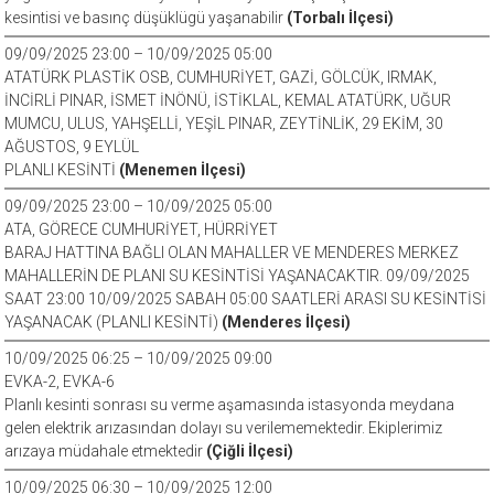
kesintisi ve basınç düşüklügü yaşanabilir
(Torbalı İlçesi)
09/09/2025 23:00 – 10/09/2025 05:00
ATATÜRK PLASTİK OSB, CUMHURİYET, GAZİ, GÖLCÜK, IRMAK,
İNCİRLİ PINAR, İSMET İNÖNÜ, İSTİKLAL, KEMAL ATATÜRK, UĞUR
MUMCU, ULUS, YAHŞELLİ, YEŞİL PINAR, ZEYTİNLİK, 29 EKİM, 30
AĞUSTOS, 9 EYLÜL
PLANLI KESİNTİ
(Menemen İlçesi)
09/09/2025 23:00 – 10/09/2025 05:00
ATA, GÖRECE CUMHURİYET, HÜRRİYET
BARAJ HATTINA BAĞLI OLAN MAHALLER VE MENDERES MERKEZ
MAHALLERİN DE PLANI SU KESİNTİSİ YAŞANACAKTIR. 09/09/2025
SAAT 23:00 10/09/2025 SABAH 05:00 SAATLERİ ARASI SU KESİNTİSİ
YAŞANACAK (PLANLI KESİNTİ)
(Menderes İlçesi)
10/09/2025 06:25 – 10/09/2025 09:00
EVKA-2, EVKA-6
Planlı kesinti sonrası su verme aşamasında istasyonda meydana
gelen elektrik arızasından dolayı su verilememektedir. Ekiplerimiz
arızaya müdahale etmektedir
(Çiğli İlçesi)
10/09/2025 06:30 – 10/09/2025 12:00