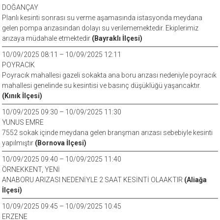
DOĞANÇAY
Planlı kesinti sonrası su verme aşamasında istasyonda meydana
gelen pompa arızasından dolayı su verilememektedir. Ekiplerimiz
arızaya müdahale etmektedir
(Bayraklı İlçesi)
10/09/2025 08:11 – 10/09/2025 12:11
POYRACIK
Poyracık mahallesi gazeli sokakta ana boru arızası nedeniyle poyracık
mahallesi genelinde su kesintisi ve basınç düşüklüğü yaşancaktır.
(Kınık İlçesi)
10/09/2025 09:30 – 10/09/2025 11:30
YUNUS EMRE
7552 sokak içinde meydana gelen branşman arızası sebebiyle kesinti
yapılmıştır
(Bornova İlçesi)
10/09/2025 09:40 – 10/09/2025 11:40
ÖRNEKKENT, YENİ
ANABORU ARIZASI NEDENİYLE 2 SAAT KESİNTİ OLAAKTIR
(Aliağa
İlçesi)
10/09/2025 09:45 – 10/09/2025 10:45
ERZENE