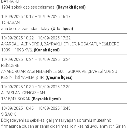
BAYRAKLI
1904 sokak deplese calısması
(Bayraklı İlçesi)
10/09/2025 10:17 – 10/09/2025 16:17
TORASAN
ana boru arzasından dolayı
(Urla İlçesi)
10/09/2025 10:22 – 10/09/2025 17:22
AKARCALI, ALTINORDU, BAYRAKLI, ETİLER, KOCAKAPI, YEŞİLDERE
1039—-1098 KVŞ.
(Konak İlçesi)
10/09/2025 10:24 – 10/09/2025 13:24
REİSDERE
ANABORU ARIZASI NEDENİYLE 6001 SOKAK VE ÇEVRESİNDE SU
KESİNTİSİ YAPILMIŞTIR.
(Çeşme İlçesi)
10/09/2025 10:30 – 10/09/2025 12:30
ALPASLAN, CENGİZHAN
1615/47 SOKAK
(Bayraklı İlçesi)
10/09/2025 10:45 – 10/09/2025 13:45
SIĞACIK
Bölgede yeni su şebekesi çalışması yapan sorumlu müteahhit
firmasınca oluşan arızanın giderilmesi için kesinti uygulanmıştır. Girlen