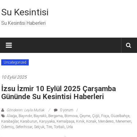
İçeriğe
geç
Su Kesintisi
Su Kesintisi Haberleri
Uncategorized
10 Eylül 2025
İzsu İzmir 10 Eylül 2025 Çarşamba
Gününde Su Kesintisi Haberleri
Gönderen: Leyla Mutlak
0 yorum
Aliağa
,
Bayındır
,
Bayraklı
,
Bergama
,
Bornova
,
Çeşme
,
Çiğli
,
Foça
,
Güzelbahçe
,
Karabağlar
,
Karaburun
,
Karşıyaka
,
Kemalpaşa
,
Kınık
,
Konak
,
Menderes
,
Menemen
,
Ödemiş
,
Seferihisar
,
Selçuk
,
Tire
,
Torbalı
,
Urla