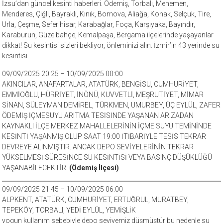
İzsu’dan güncel kesinti haberleri. Ödemiş, Torbalı, Menemen,
Menderes, Çiğli, Bayraklı, Kınık, Bornova, Aliağa, Konak, Selçuk, Tire,
Urla, Çeşme, Seferihisar, Karabağlar, Foça, Karşıyaka, Bayındır,
Karaburun, Güzelbahçe, Kemalpaşa, Bergama ilçelerinde yaşayanlar
dikkat! Su kesintisi sizleri bekliyor, önleminizi alın. İzmir’in 43 yerinde su
kesintisi.
09/09/2025 20:25 – 10/09/2025 00:00
AKINCILAR, ANAFARTALAR, ATATÜRK, BENGİSU, CUMHURİYET,
EMMİOĞLU, HÜRRİYET, İNÖNÜ, KUVVETLİ, MEŞRUTİYET, MİMAR
SİNAN, SÜLEYMAN DEMİREL, TÜRKMEN, UMURBEY, ÜÇ EYLÜL, ZAFER
ÖDEMİŞ İÇMESUYU ARITMA TESİSİNDE YAŞANAN ARIZADAN
KAYNAKLI İLÇE MERKEZ MAHALLELERİNİN İÇME SUYU TEMİNİNDE
KESİNTİ YAŞANMIŞ OLUP SAAT 19:00 İTİBARİYLE TESİS TEKRAR
DEVREYE ALINMIŞTIR. ANCAK DEPO SEVİYELERİNİN TEKRAR
YÜKSELMESİ SÜRESİNCE SU KESİNTİSİ VEYA BASINÇ DÜŞÜKLÜĞÜ
YAŞANABİLECEKTİR.
(Ödemiş İlçesi)
09/09/2025 21:45 – 10/09/2025 06:00
ALPKENT, ATATÜRK, CUMHURİYET, ERTUĞRUL, MURATBEY,
TEPEKÖY, TORBALI, YEDİ EYLÜL, YEMİŞLİK
yogun kullanım sebebiyle depo seviyemiz düşmüştür bu nedenle su