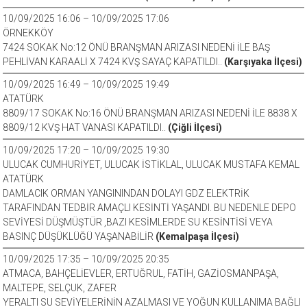
10/09/2025 16:06 – 10/09/2025 17:06
ÖRNEKKÖY
7424 SOKAK No:12 ÖNÜ BRANŞMAN ARIZASI NEDENİ İLE BAŞ
PEHLİVAN KARAALİ X 7424 KVŞ SAYAÇ KAPATILDI..
(Karşıyaka İlçesi)
10/09/2025 16:49 – 10/09/2025 19:49
ATATÜRK
8809/17 SOKAK No:16 ÖNÜ BRANŞMAN ARIZASI NEDENİ İLE 8838 X
8809/12 KVŞ HAT VANASI KAPATILDI..
(Çiğli İlçesi)
10/09/2025 17:20 – 10/09/2025 19:30
ULUCAK CUMHURİYET, ULUCAK İSTİKLAL, ULUCAK MUSTAFA KEMAL
ATATÜRK
DAMLACIK ORMAN YANGININDAN DOLAYI GDZ ELEKTRİK
TARAFINDAN TEDBİR AMAÇLI KESİNTİ YAŞANDI. BU NEDENLE DEPO
SEVİYESİ DÜŞMÜŞTÜR ,BAZI KESİMLERDE SU KESİNTİSİ VEYA
BASINÇ DÜŞÜKLÜĞÜ YAŞANABİLİR
(Kemalpaşa İlçesi)
10/09/2025 17:35 – 10/09/2025 20:35
ATMACA, BAHÇELİEVLER, ERTUĞRUL, FATİH, GAZİOSMANPAŞA,
MALTEPE, SELÇUK, ZAFER
YERALTI SU SEVİYELERİNİN AZALMASI VE YOĞUN KULLANIMA BAĞLI