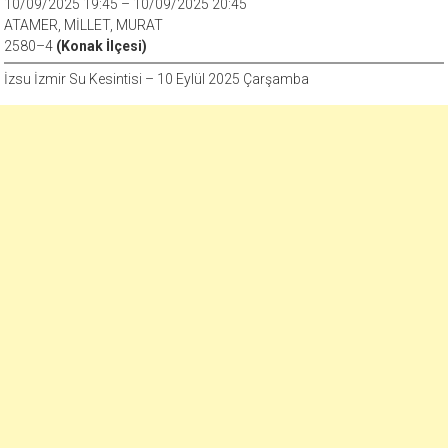
10/09/2025 19:45 – 10/09/2025 20:45
ATAMER, MİLLET, MURAT
2580–4
(Konak İlçesi)
İzsu İzmir Su Kesintisi – 10 Eylül 2025 Çarşamba