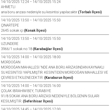
14/10/2025 12:24 – 14/10/2025 15:24
AHMETLİ
ana boru arızası nedeniyle su kesintisi yapılacaktır
(Torbalı İlçesi)
14/10/2025 13:50 – 14/10/2025 15:50
ÇINARTEPE
2645 sokak içi
(Konak İlçesi)
14/10/2025 13:50 – 14/10/2025 15:50
UZUNDERE
3966/1 sokak no:18
(Karabağlar İlçesi)
14/10/2025 14:00 – 14/10/2025 18:00
MORDOĞAN
MORDOĞAN MAHALLESİ ’NDE ANA BORU ARIZASINDAN KAYNAKLI
SU KESİNTİSİ YAPILMIŞTIR. KESİNTİDEN MORDOĞAN MAHALLESİ VE
ÇEVRESİ ETKİLENECEKTİR.
(Karaburun İlçesi)
14/10/2025 14:00 – 14/10/2025 16:00
ÇOLAK İBRAHİM BEY, TURABİYE
91/8 SOKAK ANA BORU ARIZASI NEDENİYLE BÖLGENİN SULARI
KESİLMİŞTİR.
(Seferihisar İlçesi)
14/10/2025 14:45 – 14/10/2025 17:00