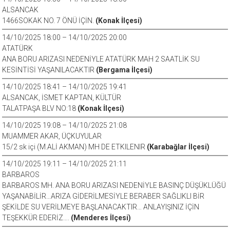
ALSANCAK
1466SOKAK NO. 7 ÖNÜ İÇİN.
(Konak İlçesi)
14/10/2025 18:00 – 14/10/2025 20:00
ATATÜRK
ANA BORU ARIZASI NEDENİYLE ATATÜRK MAH 2 SAATLİK SU
KESİNTİSİ YAŞANILACAKTIR
(Bergama İlçesi)
14/10/2025 18:41 – 14/10/2025 19:41
ALSANCAK, İSMET KAPTAN, KÜLTÜR
TALATPAŞA BLV NO:18
(Konak İlçesi)
14/10/2025 19:08 – 14/10/2025 21:08
MUAMMER AKAR, ÜÇKUYULAR
15/2 sk içi (M.ALİ AKMAN) MH DE ETKILENIR
(Karabağlar İlçesi)
14/10/2025 19:11 – 14/10/2025 21:11
BARBAROS
BARBAROS MH. ANA BORU ARIZASI NEDENİYLE BASINÇ DÜŞÜKLÜĞÜ
YAŞANABİLİR…ARIZA GİDERİLMESİYLE BERABER SAĞLIKLI BİR
ŞEKİLDE SU VERİLMEYE BAŞLANACAKTIR… ANLAYIŞINIZ İÇİN
TEŞEKKÜR EDERİZ….
(Menderes İlçesi)