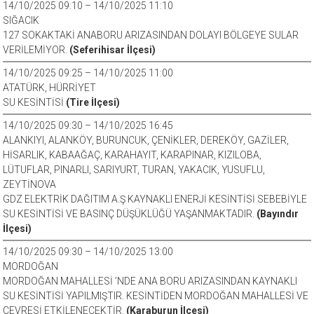
14/10/2025 09:10 – 14/10/2025 11:10
SIĞACIK
127 SOKAKTAKİ ANABORU ARIZASINDAN DOLAYI BÖLGEYE SULAR
VERİLEMİYOR.
(Seferihisar İlçesi)
14/10/2025 09:25 – 14/10/2025 11:00
ATATÜRK, HÜRRİYET
SU KESİNTİSİ
(Tire İlçesi)
14/10/2025 09:30 – 14/10/2025 16:45
ALANKIYI, ALANKÖY, BURUNCUK, ÇENİKLER, DEREKÖY, GAZİLER,
HİSARLIK, KABAAĞAÇ, KARAHAYIT, KARAPINAR, KIZILOBA,
LÜTUFLAR, PINARLI, SARIYURT, TURAN, YAKACIK, YUSUFLU,
ZEYTİNOVA
GDZ ELEKTRİK DAĞITIM A.Ş KAYNAKLI ENERJİ KESİNTİSİ SEBEBİYLE
SU KESİNTİSİ VE BASINÇ DÜŞÜKLÜĞÜ YAŞANMAKTADIR.
(Bayındır
İlçesi)
14/10/2025 09:30 – 14/10/2025 13:00
MORDOĞAN
MORDOĞAN MAHALLESİ ’NDE ANA BORU ARIZASINDAN KAYNAKLI
SU KESİNTİSİ YAPILMIŞTIR. KESİNTİDEN MORDOĞAN MAHALLESİ VE
ÇEVRESİ ETKİLENECEKTİR.
(Karaburun İlçesi)