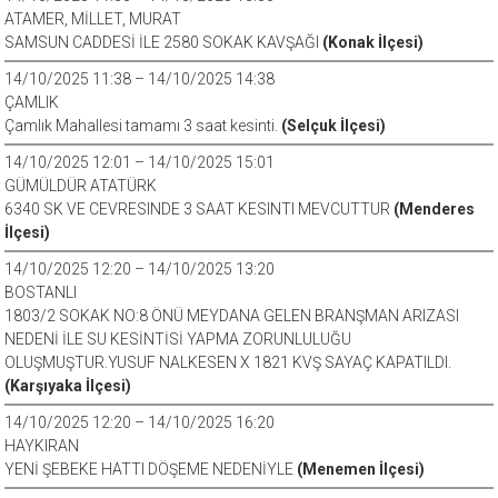
ATAMER, MİLLET, MURAT
SAMSUN CADDESİ İLE 2580 SOKAK KAVŞAĞI
(Konak İlçesi)
14/10/2025 11:38 – 14/10/2025 14:38
ÇAMLIK
Çamlık Mahallesi tamamı 3 saat kesinti.
(Selçuk İlçesi)
14/10/2025 12:01 – 14/10/2025 15:01
GÜMÜLDÜR ATATÜRK
6340 SK VE CEVRESINDE 3 SAAT KESINTI MEVCUTTUR
(Menderes
İlçesi)
14/10/2025 12:20 – 14/10/2025 13:20
BOSTANLI
1803/2 SOKAK NO:8 ÖNÜ MEYDANA GELEN BRANŞMAN ARIZASI
NEDENİ İLE SU KESİNTİSİ YAPMA ZORUNLULUĞU
OLUŞMUŞTUR.YUSUF NALKESEN X 1821 KVŞ SAYAÇ KAPATILDI.
(Karşıyaka İlçesi)
14/10/2025 12:20 – 14/10/2025 16:20
HAYKIRAN
YENİ ŞEBEKE HATTI DÖŞEME NEDENİYLE
(Menemen İlçesi)