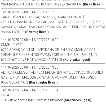
YAPMASINDAN DOLAYI SU KESİNTİSİ YAŞANACAKTIR.
(Kiraz İlçesi)
14/10/2025 09:00 – 14/10/2025 17:00
KARADOĞAN, KARAKOVA, KAYAKÖY, OCAKLI, SEYREKLİ
GDZ EDAŞ BAKIM ONARIM ÇALIŞMASI NEDENİYLE OCAKLI, SEYREKLİ,
KAYAKÖY, KARADOĞAN, KARAKOVA MAHALLELERİNDE SU KESİNTİSİ
YAŞANILABİLİR.
(Ödemiş İlçesi)
14/10/2025 09:00 – 14/10/2025 10:00
CUMHURİYET
6705 SOKAK NO:14 ÖNÜ MEYDANA GELEN BRANŞMAN ARIZASI
NEDENİ İLE SU KESİNTİSİ YAPMA ZORUNLULUĞU OLUŞMUŞTUR.
6705 X 6710 KVŞ HAT VANASI KAPATILDI.
(Karşıyaka İlçesi)
14/10/2025 09:00 – 14/10/2025 13:00
ALİ FUAT CEBESOY, ALİ FUAT ERDEN, BAHRİYE ÜÇOK, CENNETOĞLU,
GAZİ, LİMONTEPE, ÖZGÜR, SALİH OMURTAK, UMUT, YURDOĞLU
9689 SOKAK NO:2
(Karabağlar İlçesi)
14/10/2025 09:04 – 14/10/2025 11:04
ORTA
1148 sk ve cevresınde 2 saat kesıntı vardır
(Menderes İlçesi)