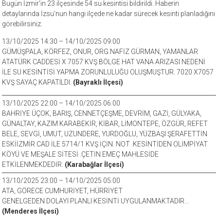
Bugün İzmir’in 23 ilçesinde 54 su kesintisi bildirildi. Haberin
detaylarında İzsu’nun hangi ilçede ne kadar sürecek kesinti planladığını
görebilirsiniz.
13/10/2025 14:30 – 14/10/2025 09:00
GÜMÜŞPALA, KÖRFEZ, ONUR, ORG.NAFİZ GÜRMAN, YAMANLAR
ATATÜRK CADDESİ X 7057 KVŞ BÖLGE HAT VANA ARIZASI NEDENİ
İLE SU KESİNTİSİ YAPMA ZORUNLULUĞU OLUŞMUŞTUR. 7020 X7057
KVŞ SAYAÇ KAPATILDI.
(Bayraklı İlçesi)
13/10/2025 22:00 – 14/10/2025 06:00
BAHRİYE ÜÇOK, BARIŞ, CENNETÇEŞME, DEVRİM, GAZİ, GÜLYAKA,
GÜNALTAY, KAZIM KARABEKİR, KİBAR, LİMONTEPE, ÖZGÜR, REFET
BELE, SEVGİ, UMUT, UZUNDERE, YURDOĞLU, YÜZBAŞI ŞERAFETTİN
ESKİİZMİR CAD İLE 5714/1 KVŞ İÇİN. NOT .KESİNTİDEN OLİMPİYAT
KÖYÜ VE MEŞALE SİTESİ .ÇETİN EMEÇ MAHLESİDE
ETKİLENMEKDEDİR.
(Karabağlar İlçesi)
13/10/2025 23:00 – 14/10/2025 05:00
ATA, GÖRECE CUMHURİYET, HÜRRİYET
GENELGEDEN DOLAYI PLANLI KESİNTİ UYGULANMAKTADIR…
(Menderes İlçesi)