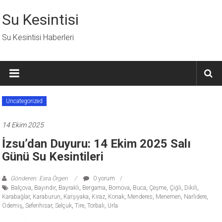
İçeriğe
geç
Su Kesintisi
Su Kesintisi Haberleri
Uncategorized
14 Ekim 2025
İzsu’dan Duyuru: 14 Ekim 2025 Salı
Günü Su Kesintileri
Gönderen: Esra Örgen
0 yorum
Balçova
,
Bayındır
,
Bayraklı
,
Bergama
,
Bornova
,
Buca
,
Çeşme
,
Çiğli
,
Dikili
,
Karabağlar
,
Karaburun
,
Karşıyaka
,
Kiraz
,
Konak
,
Menderes
,
Menemen
,
Narlıdere
,
Ödemiş
,
Seferihisar
,
Selçuk
,
Tire
,
Torbalı
,
Urla