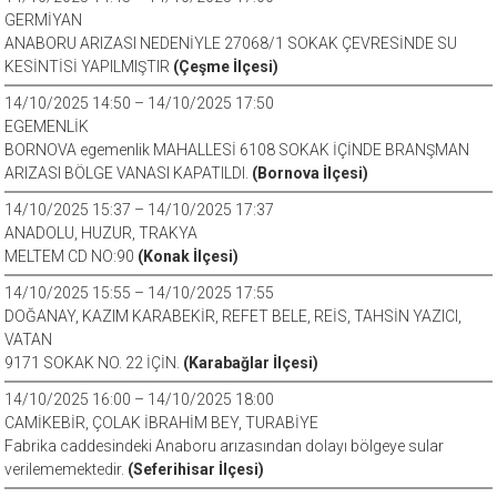
GERMİYAN
ANABORU ARIZASI NEDENİYLE 27068/1 SOKAK ÇEVRESİNDE SU
KESİNTİSİ YAPILMIŞTIR
(Çeşme İlçesi)
14/10/2025 14:50 – 14/10/2025 17:50
EGEMENLİK
BORNOVA egemenlik MAHALLESİ 6108 SOKAK İÇİNDE BRANŞMAN
ARIZASI BÖLGE VANASI KAPATILDI.
(Bornova İlçesi)
14/10/2025 15:37 – 14/10/2025 17:37
ANADOLU, HUZUR, TRAKYA
MELTEM CD NO:90
(Konak İlçesi)
14/10/2025 15:55 – 14/10/2025 17:55
DOĞANAY, KAZIM KARABEKİR, REFET BELE, REİS, TAHSİN YAZICI,
VATAN
9171 SOKAK NO. 22 İÇİN.
(Karabağlar İlçesi)
14/10/2025 16:00 – 14/10/2025 18:00
CAMİKEBİR, ÇOLAK İBRAHİM BEY, TURABİYE
Fabrika caddesindeki Anaboru arızasından dolayı bölgeye sular
verilememektedir.
(Seferihisar İlçesi)